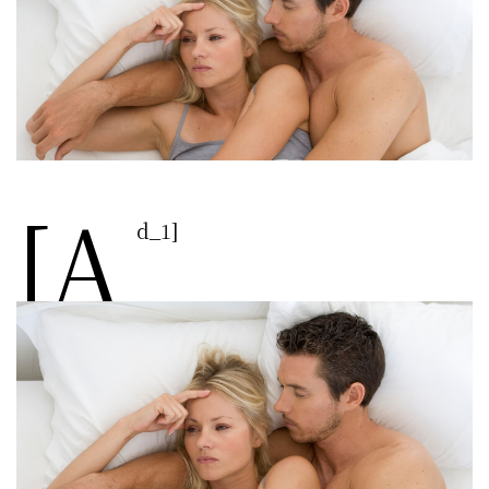
[a
d_1]