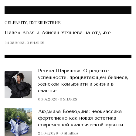
CELEBRITY
,
ПУТЕШЕСТВИЕ
Павел Воля и Ляйсан Утяшева на отдыхе
24.08.2023
0 SHARES
FEATURED POSTS
Регина Шарипова: О рецепте
успешности, процветающем бизнесе,
женском комьюнити и жизни в
счастье
06.07.2026
0 SHARES
Людмила Воеводина: неоклассика
фортепиано как новая эстетика
современной классической музыки
25.04.2026
0 SHARES