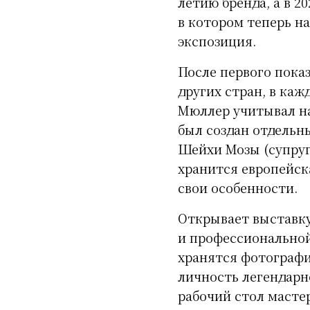
летию бренда, а в 2
в котором теперь н
экспозиция.
После первого пока
других стран, в каж
Мюллер учитывал на
был создан отдельн
Шейхи Мозы (супруга 
хранится европейска
свои особенности.
Открывает выставку
и профессиональной
хранятся фотографи
личность легендарно
рабочий стол мастер