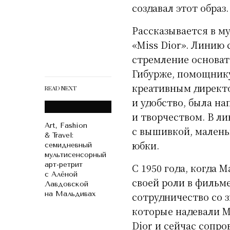
создавал этот образ.
Рассказывается в м
«Miss Dior». Линию
стремление основат
Гибурже, помощнику
креативным директо
READ NEXT
и удобство, была н
и творчеством. В л
Art, Fashion
с вышивкой, малень
& Travel:
юбки.
семидневный
мультисенсорный
арт-ретрит
С 1950 года, когда 
с Алёной
своей роли в фильм
Лавдовской
на Мальдивах
сотрудничество со з
которые надевали М
Dior и сейчас сопр