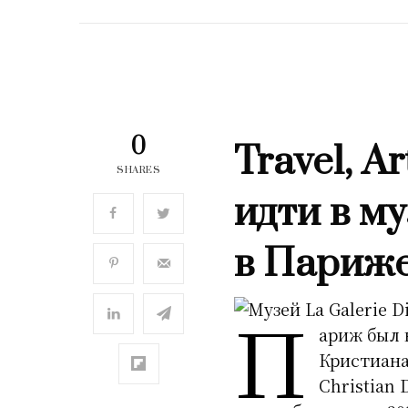
0
Travel, A
SHARES
идти в му
в Париж
П
ариж был 
Кристиана
Christian 