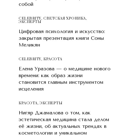
собой
CELEBRITY
,
СВЕТСКАЯ ХРОНИКА
,
ЭКСПЕРТЫ
Цифровая психология и искусство:
закрытая презентация книги Соны
Меликян
CELEBRITY
,
КРАСОТA
Елена Уразова — о медицине нового
времени: как образ жизни
становится главным инструментом
исцеления
КРАСОТA
,
ЭКСПЕРТЫ
Нигяр Джамалова о том, как
эстетическая медицина стала делом
её жизни, об актуальных трендах в
косметологии и уникальном