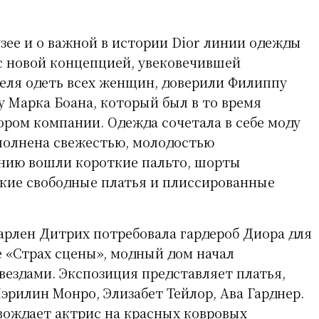
узее и о важной в истории Dior линии одежды
 с новой концепцией, увековечившей
еля одеть всех женщин, доверили Филиппу
 Марка Боана, который был в то время
ром компании. Одежда сочетала в себе моду
аполнена свежестью, молодостью
инию вошли короткие пальто, шорты
кие свободные платья и плиссированные
Марлен Дитрих потребовала гардероб Диора для
е «Страх сцены», модный дом начал
вездами. Экспозиция представляет платья,
эрилин Монро, Элизабет Тейлор, Ава Гарднер.
овождает актрис на красных ковровых