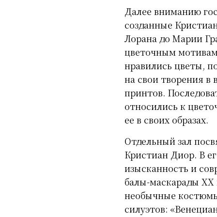
Далее вниманию гос
созданные Кристиан
Лорана до Марии Гр
цветочным мотивам.
нравились цветы, по
на свои творения в
принтов. Последова
относились к цвето
ее в своих образах.
Отдельный зал посв
Кристиан Диор. В ег
изысканность и сов
балы-маскарады XX 
необычные костюмы
силуэтов: «Венециан