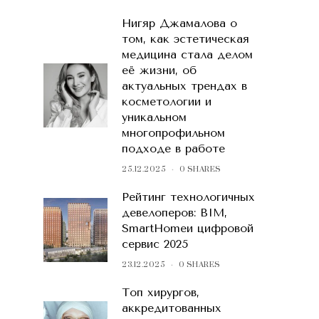
Нигяр Джамалова о
том, как эстетическая
медицина стала делом
её жизни, об
актуальных трендах в
косметологии и
уникальном
многопрофильном
подходе в работе
25.12.2025
0 SHARES
Рейтинг технологичных
девелоперов: BIM,
SmartHomeи цифровой
сервис 2025
23.12.2025
0 SHARES
Топ хирургов,
аккредитованных