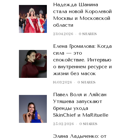
Надежда Шанина
стала новой Королевой
Москвы и Московской
области
23.04.2026
0 SHARES
Елена Громилова: Когда
сила — это
спокойствие. Интервью
о внутреннем ресурсе и
жизни без масок
16.03.2026
0 SHARES
Павел Воля и Ляйсан
Утяшева запускают
бренды ухода
SkinChief и MaRituelle
25.02.2026
0 SHARES
Элина Ладыченко: от