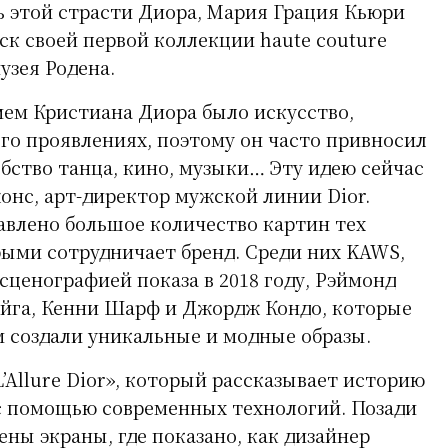
нь этой страсти Диора, Мария Грация Кьюри
ск своей первой коллекции haute couture
узея Родена.
ем Кристиана Диора было искусство,
его проявлениях, поэтому он часто привносил
ебство танца, кино, музыки… Эту идею сейчас
нс, арт-директор мужской линии Dior.
авлено большое количество картин тех
рыми сотрудничает бренд. Среди них KAWS,
сценографией показа в 2018 году, Рэймонд
йга, Кенни Шарф и Джордж Кондо, которые
м создали уникальные и модные образы.
’Allure Dior», который рассказывает историю
с помощью современных технологий. Позади
ны экраны, где показано, как дизайнер