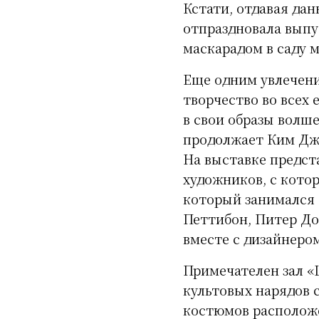
Кстати, отдавая да
отпраздновала выпу
маскарадом в саду м
Еще одним увлечени
творчество во всех 
в свои образы волш
продолжает Ким Джо
На выставке предст
художников, с кото
который занимался 
Петтибон, Питер До
вместе с дизайнеро
Примечателен зал «L
культовых нарядов 
костюмов расположе