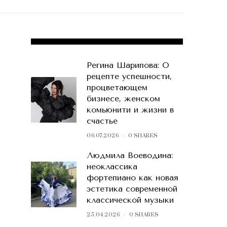
POPULAR POSTS
Регина Шарипова: О
рецепте успешности,
процветающем
бизнесе, женском
комьюнити и жизни в
счастье
06.07.2026
0 SHARES
Людмила Воеводина:
неоклассика
фортепиано как новая
эстетика современной
классической музыки
25.04.2026
0 SHARES