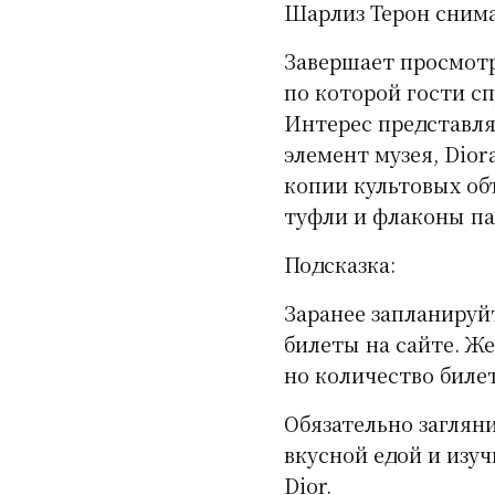
Шарлиз Терон снима
Завершает просмотр
по которой гости с
Интерес представля
элемент музея, Dio
копии культовых об
туфли и флаконы па
Подсказка:
Заранее запланируй
билеты на сайте. Ж
но количество биле
Обязательно загляни
вкусной едой и изу
Dior.