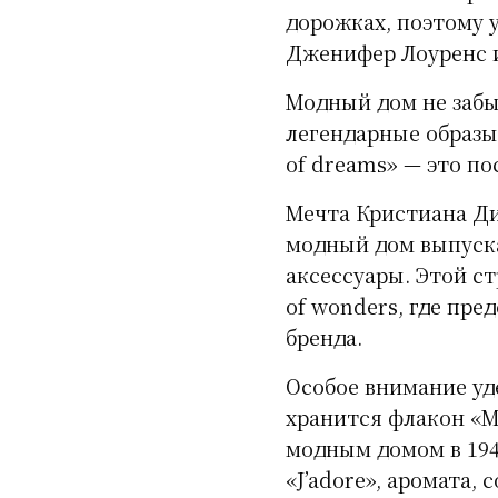
дорожках, поэтому 
Дженифер Лоуренс и
Модный дом не забыв
легендарные образы, 
of dreams» — это п
Мечта Кристиана Ди
модный дом выпуска
аксессуары. Этой ст
of wonders, где пр
бренда.
Особое внимание уд
хранится флакон «Mi
модным домом в 194
«J’adore», аромата, 