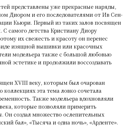
тей представлены уже прекрасные наряды,
ом Диором и его последователями от Ив Сен-
ации Кьюри. Первый из таких залов посвящен
 С самого детства Кристиану Диору
этому их свежесть и красоту он перенес
 виде изящной вышивки или красочных
тели модельера также с большой любовью
чной эстетике и продолжили воссоздавать
ящен XVIII веку, которым был очарован
о коллекциях эта тема ловко сочетала
ременность. Также модельера вдохновляли
века, которые позволяли примерить
. Он создал множество ослепительных
ский бал», «Тысяча и одна ночь», «Арденте».