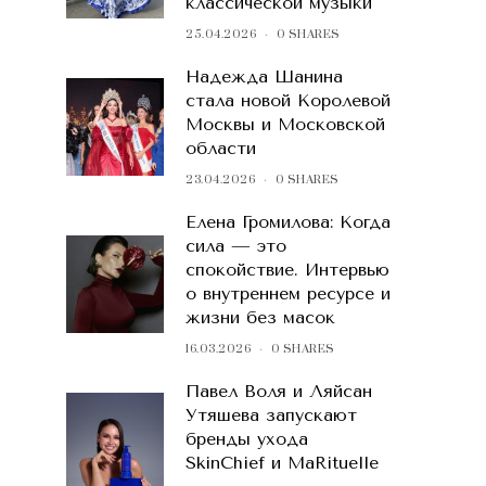
классической музыки
25.04.2026
0 SHARES
Надежда Шанина
стала новой Королевой
Москвы и Московской
области
23.04.2026
0 SHARES
Елена Громилова: Когда
сила — это
спокойствие. Интервью
о внутреннем ресурсе и
жизни без масок
16.03.2026
0 SHARES
Павел Воля и Ляйсан
Утяшева запускают
бренды ухода
SkinChief и MaRituelle