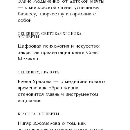
Элина Ладыченко: от детской мечты
— к московской сцене, успешному
бизнесу, творчеству и гармонии с
собой
CELEBRITY
,
СВЕТСКАЯ ХРОНИКА
,
ЭКСПЕРТЫ
Цифровая психология и искусство:
закрытая презентация книги Соны
Меликян
CELEBRITY
,
КРАСОТA
Елена Уразова — о медицине нового
времени: как образ жизни
становится главным инструментом
исцеления
КРАСОТA
,
ЭКСПЕРТЫ
Нигяр Джамалова о том, как
эстетическая медицина стала делом