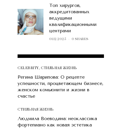
Топ хирургов,
аккредитованных
ведущими
квалификационными
центрами
01.12.2025
0 SHARES
POPULAR POSTS
CELEBRITY
,
СТИЛЬНАЯ ЖИЗНЬ
Регина Шарипова: О рецепте
успешности, процветающем бизнесе,
женском комьюнити и жизни в
счастье
СТИЛЬНАЯ ЖИЗНЬ
Людмила Воеводина: неоклассика
фортепиано как новая эстетика