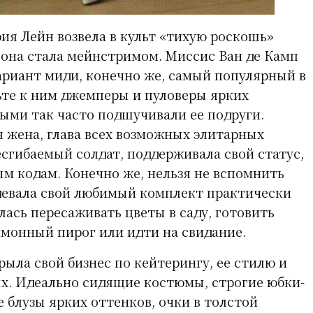
рия Лейн возвела в культ «тихую роскошь»
к она стала мейнстримом. Миссис Ван де Камп
ариант миди, конечно же, самый популярный в
вьте к ним джемперы и пуловеры ярких
рыми так часто подшучивали ее подруги.
я жена, глава всех возможных элитарных
есгибаемый солдат, поддерживала свой статус,
ым кодам. Конечно же, нельзя не вспомнить
девала свой любимый комплект практически
алась пересаживать цветы в саду, готовить
монный пирог или идти на свидание.
рыла свой бизнес по кейтерингу, ее стилю и
ых. Идеально сидящие костюмы, строгие юбки-
 блузы ярких оттенков, очки в толстой