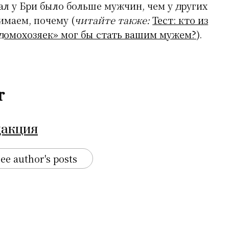
иал у Бри было больше мужчин, чем у других
имаем, почему (
читайте также:
Тест: кто из
домохозяек» мог бы стать вашим мужем?
).
r
дакция
ee author's posts