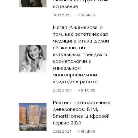
исцеления
26.12.2025
0 SHARES
Нигяр Джамалова о
том, как эстетическая
медицина стала делом
её жизни, об
актуальных трендах в
косметологии и
уникальном
многопрофильном
подходе в работе
25.12.2025
0 SHARES
Рейтинг технологичных
девелоперов: BIM,
SmartHomeи цифровой
сервис 2025
23.12.2025
0 SHARES