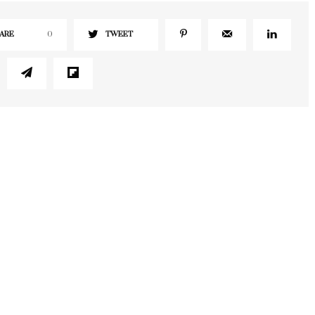
ARE
0
TWEET