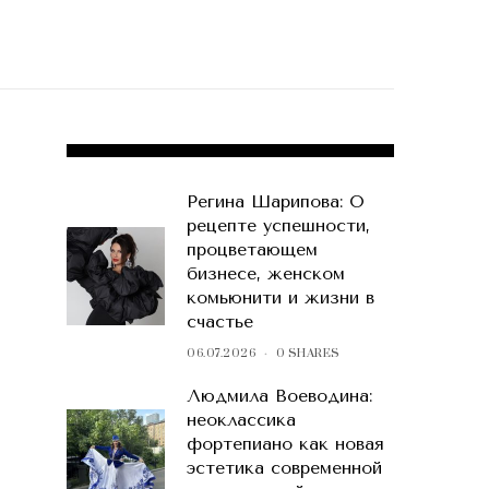
POPULAR POSTS
Регина Шарипова: О
рецепте успешности,
процветающем
бизнесе, женском
комьюнити и жизни в
счастье
06.07.2026
0 SHARES
Людмила Воеводина:
неоклассика
фортепиано как новая
эстетика современной