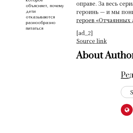
которое
оправе. За весь сер
объясняет, почему
героинь — и мы пон
дети
отказываются
героев «Отчаянных 
разнообразно
питаться
[ad_2]
Source link
About Autho
Ре
S