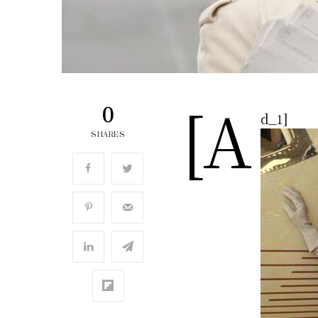
[a
0
d_1]
SHARES