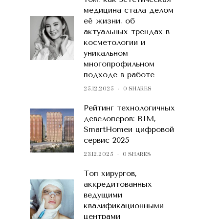
медицина стала делом
её жизни, об
актуальных трендах в
косметологии и
уникальном
многопрофильном
подходе в работе
25.12.2025
0 SHARES
Рейтинг технологичных
девелоперов: BIM,
SmartHomeи цифровой
сервис 2025
23.12.2025
0 SHARES
Топ хирургов,
аккредитованных
ведущими
квалификационными
центрами