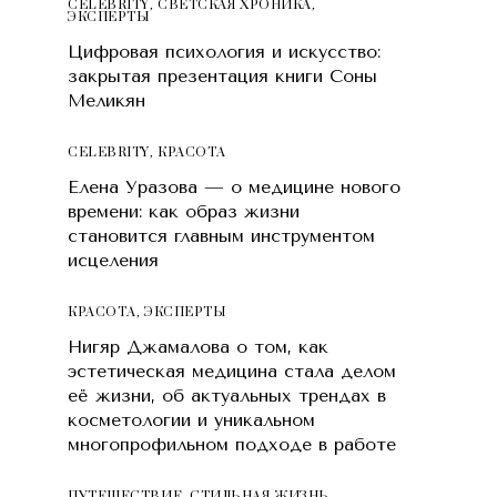
CELEBRITY
,
СВЕТСКАЯ ХРОНИКА
,
ЭКСПЕРТЫ
Цифровая психология и искусство:
закрытая презентация книги Соны
Меликян
CELEBRITY
,
КРАСОТA
Елена Уразова — о медицине нового
времени: как образ жизни
становится главным инструментом
исцеления
КРАСОТA
,
ЭКСПЕРТЫ
Нигяр Джамалова о том, как
эстетическая медицина стала делом
её жизни, об актуальных трендах в
косметологии и уникальном
многопрофильном подходе в работе
ПУТЕШЕСТВИЕ
,
СТИЛЬНАЯ ЖИЗНЬ
,