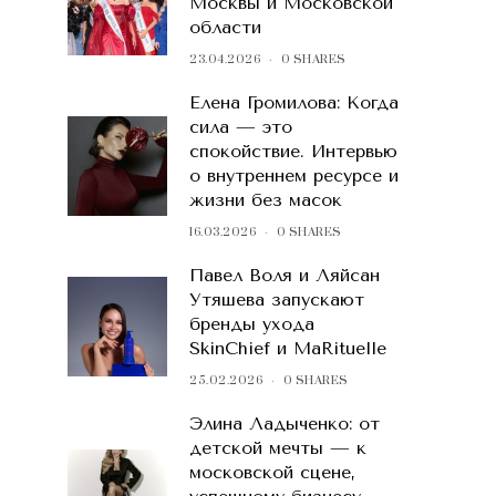
Москвы и Московской
области
23.04.2026
0 SHARES
Елена Громилова: Когда
сила — это
спокойствие. Интервью
о внутреннем ресурсе и
жизни без масок
16.03.2026
0 SHARES
Павел Воля и Ляйсан
Утяшева запускают
бренды ухода
SkinChief и MaRituelle
25.02.2026
0 SHARES
Элина Ладыченко: от
детской мечты — к
московской сцене,