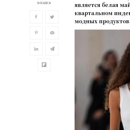
является белая май
SHARES
квартальном индек
модных продуктов