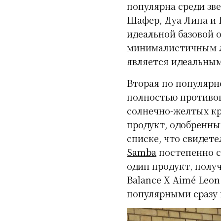
популярна среди зве
Шафер, Дуа Липа и 
идеальной базовой 
минималистичным ло
является идеальным
Вторая по популярно
полностью противоп
солнечно-желтых кро
продукт, одобренны
списке, что свидете
Samba
постепенно с
один продукт, получ
Balance X Aimé Leon
популярными сразу п