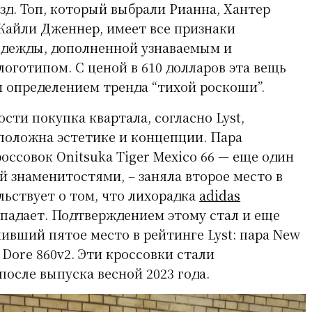
зд. Топ, который выбрали Рианна, Хантер
Кайли Дженнер, имеет все признаки
одежды, дополненной узнаваемым и
готипом. С ценой в 610 долларов эта вещь
 определением тренда “тихой роскоши”.
сти покупка квартала, согласно Lyst,
оложна эстетике и концепции. Пара
ссовок Onitsuka Tiger Mexico 66 — еще один
й знаменитостями, – заняла второе место в
льствует о том, что лихорадка
adidas
падает. Подтверждением этому стал и еще
ивший пятое место в рейтинге Lyst: пара New
 Dore 860v2. Эти кроссовки стали
осле выпуска весной 2023 года.