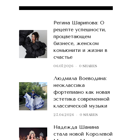
POPULAR POSTS
Регина Шарипова: О
рецепте успешности,
процветающем
бизнесе, женском
комьюнити и жизни в
счастье
06.07.2026
0 SHARES
Людмила Воеводина:
неоклассика
фортепиано как новая
эстетика современной
классической музыки
25.04.2026
0 SHARES
Надежда Шанина
стала новой Королевой