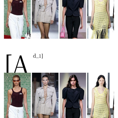
[a
d_1]