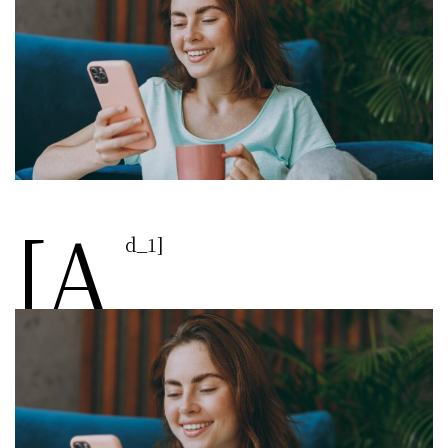
[a
d_1]