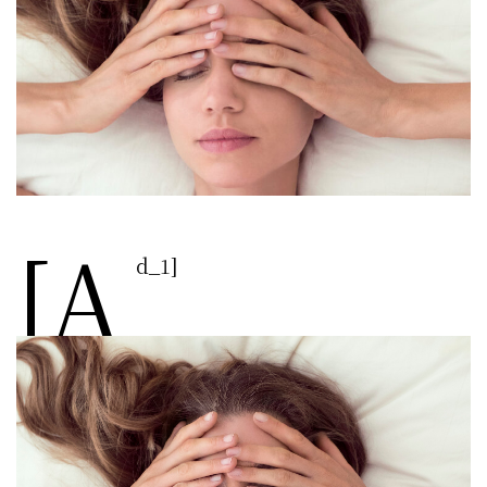
[a
d_1]