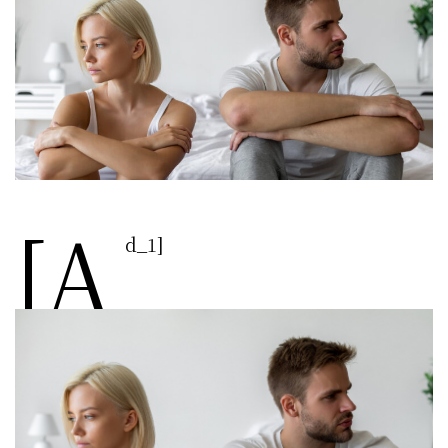
[a
d_1]