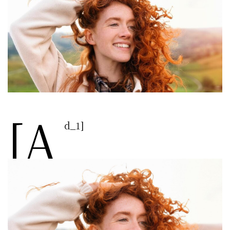
[a
d_1]