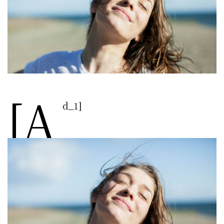
[a
d_1]