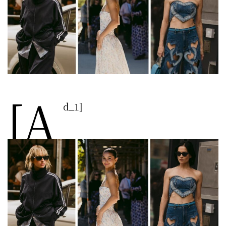
[a
d_1]