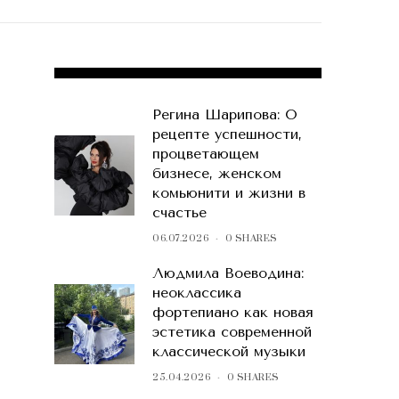
POPULAR POSTS
Регина Шарипова: О
рецепте успешности,
процветающем
бизнесе, женском
комьюнити и жизни в
счастье
06.07.2026
0 SHARES
Людмила Воеводина:
неоклассика
фортепиано как новая
эстетика современной
классической музыки
25.04.2026
0 SHARES