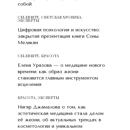
собой
CELEBRITY
,
СВЕТСКАЯ ХРОНИКА
,
ЭКСПЕРТЫ
Цифровая психология и искусство:
закрытая презентация книги Соны
Меликян
CELEBRITY
,
КРАСОТA
Елена Уразова — о медицине нового
времени: как образ жизни
становится главным инструментом
исцеления
КРАСОТA
,
ЭКСПЕРТЫ
Нигяр Джамалова о том, как
эстетическая медицина стала делом
её жизни, об актуальных трендах в
косметологии и уникальном