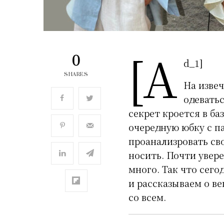
[a
0
d_1]
SHARES
На изве
одеватьс
секрет кроется в ба
очередную юбку с п
проанализровать сво
носить. Почти увере
много. Так что сег
и рассказываем о в
со всем.