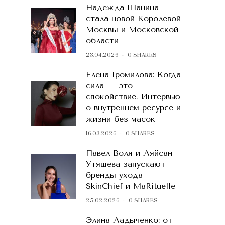
Надежда Шанина
стала новой Королевой
Москвы и Московской
области
23.04.2026
0 SHARES
Елена Громилова: Когда
сила — это
спокойствие. Интервью
о внутреннем ресурсе и
жизни без масок
16.03.2026
0 SHARES
Павел Воля и Ляйсан
Утяшева запускают
бренды ухода
SkinChief и MaRituelle
25.02.2026
0 SHARES
Элина Ладыченко: от