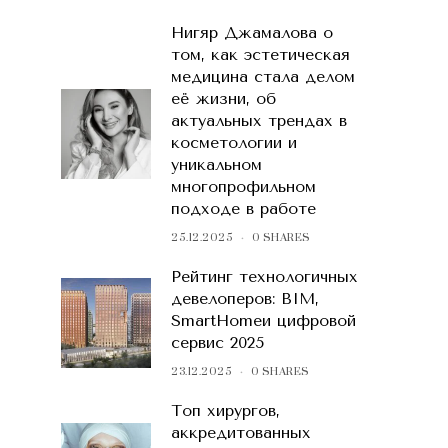
Нигяр Джамалова о
том, как эстетическая
медицина стала делом
её жизни, об
актуальных трендах в
косметологии и
уникальном
многопрофильном
подходе в работе
25.12.2025
0 SHARES
Рейтинг технологичных
девелоперов: BIM,
SmartHomeи цифровой
сервис 2025
23.12.2025
0 SHARES
Топ хирургов,
аккредитованных