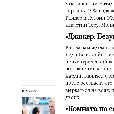
мистическим Битлдж
картины 1988 года 
Райдер и Кэтрин О’
Джастин Теру, Мони
«Джокер: Безу
Как же мы ждем поя
Леди Гаги. Действи
психиатрической ле
был заперт в конце 
Харлин Квинзел (Лед
после осознает, чт
вырваться на волю и
READ NEXT
двоих.
«Комната по с