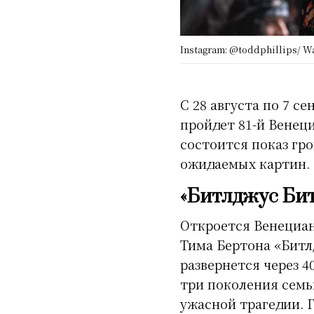
Instagram: @toddphillips/ Wa
С 28 августа по 7 се
пройдет 81-й Венец
состоится показ гро
ожидаемых картин.
«Битлджус Би
Откроется Венециа
Тима Бертона «Битл
развернется через 4
три поколения семь
ужасной трагедии. Г