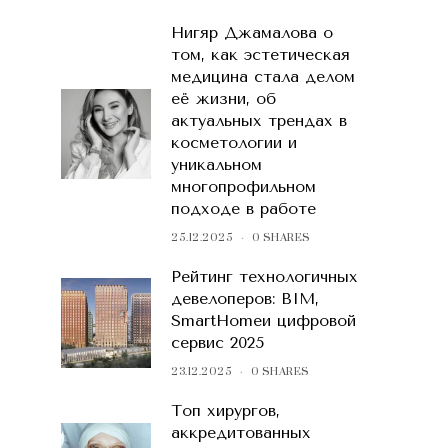
Нигяр Джамалова о
том, как эстетическая
медицина стала делом
её жизни, об
актуальных трендах в
косметологии и
уникальном
многопрофильном
подходе в работе
25.12.2025
0 SHARES
Рейтинг технологичных
девелоперов: BIM,
SmartHomeи цифровой
сервис 2025
23.12.2025
0 SHARES
Топ хирургов,
аккредитованных