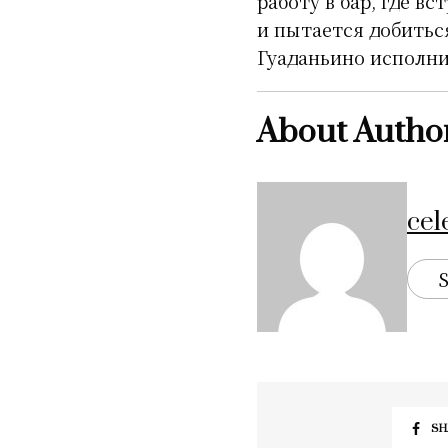
работу в бар, где в
и пытается добитьс
Гуаданьино исполни
About Autho
cel
S
SH