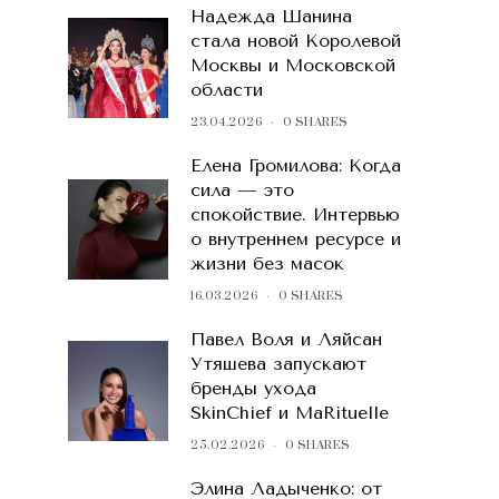
Надежда Шанина
стала новой Королевой
Москвы и Московской
области
23.04.2026
0 SHARES
Елена Громилова: Когда
сила — это
спокойствие. Интервью
о внутреннем ресурсе и
жизни без масок
16.03.2026
0 SHARES
Павел Воля и Ляйсан
Утяшева запускают
бренды ухода
SkinChief и MaRituelle
25.02.2026
0 SHARES
Элина Ладыченко: от