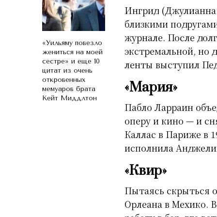
Ингрид (Джулианна 
близкими подругами
журнале. После долг
«Уильяму повезло
экстремальной, но 
жениться на моей
сестре» и еще 10
ленты выступил Пед
цитат из очень
откровенных
«Мария»
мемуаров брата
Кейт Миддлтон
Пабло Ларраин объе
оперу и кино — и с
Каллас в Париже в 1
исполнила Анджели
«Квир»
Пытаясь скрыться о
Орлеана в Мехико. 