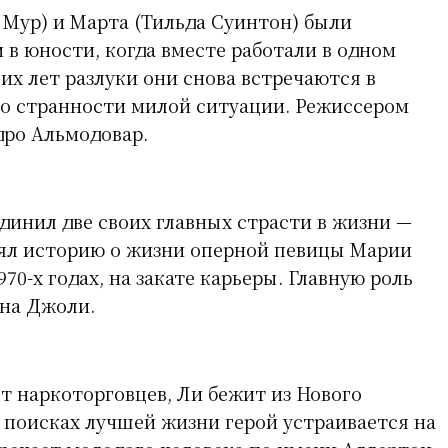
Мур) и Марта (Тильда Суинтон) были
 в юности, когда вместе работали в одном
их лет разлуки они снова встречаются в
до странности милой ситуации. Режиссером
ро Альмодовар.
динил две своих главных страсти в жизни —
нял историю о жизни оперной певицы Марии
970-х годах, на закате карьеры. Главную роль
на Джоли.
т наркоторговцев, Ли бежит из Нового
В поисках лучшей жизни герой устраивается на