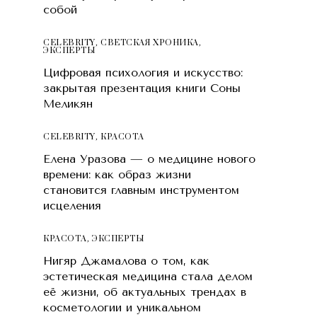
собой
CELEBRITY
,
СВЕТСКАЯ ХРОНИКА
,
ЭКСПЕРТЫ
Цифровая психология и искусство:
закрытая презентация книги Соны
Меликян
CELEBRITY
,
КРАСОТA
Елена Уразова — о медицине нового
времени: как образ жизни
становится главным инструментом
исцеления
КРАСОТA
,
ЭКСПЕРТЫ
Нигяр Джамалова о том, как
эстетическая медицина стала делом
её жизни, об актуальных трендах в
косметологии и уникальном