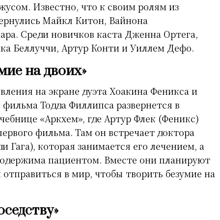
усом. Известно, что к своим ролям из
вернулись Майкл Китон, Вайнона
Хара. Среди новичков каста Дженна Ортега,
ка Беллуччи, Артур Конти и Уиллем Дефо.
мие на двоих»
вления на экране дуэта Хоакина Феникса и
е фильма Тодда Филлипса развернется в
чебнице «Аркхем», где Артур Флек (Феникс)
первого фильма. Там он встречает доктора
и Гага), которая занимается его лечением, а
о одержима пациентом. Вместе они планируют
 отправиться в мир, чтобы творить безумие на
оседству»