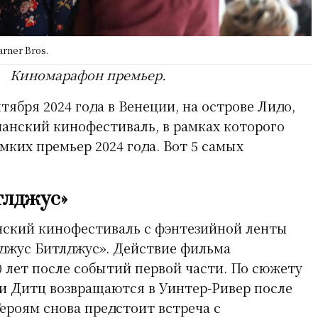
rner Bros.
Киномарафон
премьер
.
нтября 2024 года в Венеции, на острове Лидо,
ианский кинофестиваль, в рамках которого
мких премьер 2024 года. Вот 5 самых
тлджус»
нский кинофестиваль с фэнтезийной ленты
джус Битлджус». Действие фильма
0 лет после событий первой части. По сюжету
и Дитц возвращаются в Уинтер-Ривер после
ероям снова предстоит встреча с