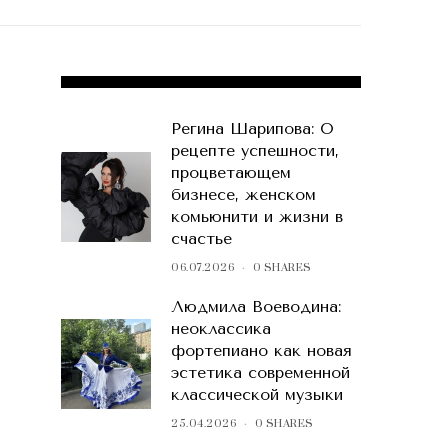
POPULAR POSTS
Регина Шарипова: О
рецепте успешности,
процветающем
бизнесе, женском
комьюнити и жизни в
счастье
06.07.2026
0 SHARES
Людмила Воеводина:
неоклассика
фортепиано как новая
эстетика современной
классической музыки
25.04.2026
0 SHARES