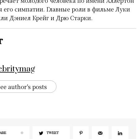
стречает молодого человека по имени Аллертон
я его симпатии. Главные роли в фильме Луки
ли Дэниел Крейг и Дрю Старки.
r
ebritymag
ee author's posts
ARE
0
TWEET