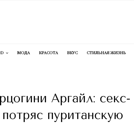
OD
МОДА
КРАСОТA
ВКУС
СТИЛЬНАЯ ЖИЗНЬ
рцогини Аргайл: секс-
 потряс пуританскую