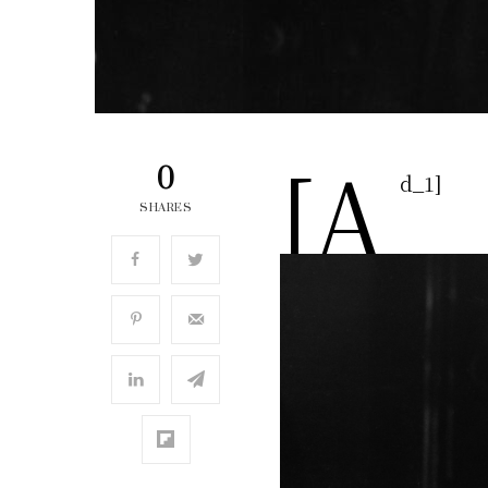
[a
0
d_1]
SHARES