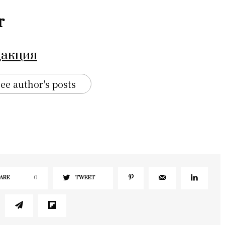
r
дакция
ee author's posts
ARE
0
TWEET