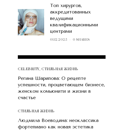
Топ хирургов,
аккредитованных
ведущими
квалификационными
центрами
01.12.2025
0 SHARES
POPULAR POSTS
CELEBRITY
,
СТИЛЬНАЯ ЖИЗНЬ
Регина Шарипова: О рецепте
успешности, процветающем бизнесе,
женском комьюнити и жизни в
счастье
СТИЛЬНАЯ ЖИЗНЬ
Людмила Воеводина: неоклассика
фортепиано как новая эстетика