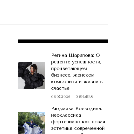
POPULAR POSTS
Регина Шарипова: О
рецепте успешности,
процветающем
бизнесе, женском
комьюнити и жизни в
счастье
06.07.2026
0 SHARES
Людмила Воеводина:
неоклассика
фортепиано как новая
эстетика современной