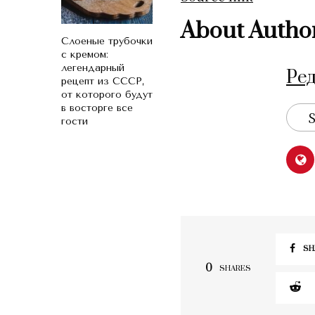
About Autho
Слоеные трубочки
с кремом:
легендарный
Ре
рецепт из СССР,
от которого будут
в восторге все
S
гости
SH
0
SHARES