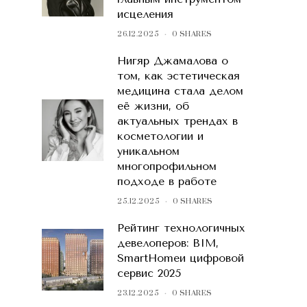
исцеления
26.12.2025
0 SHARES
Нигяр Джамалова о
том, как эстетическая
медицина стала делом
её жизни, об
актуальных трендах в
косметологии и
уникальном
многопрофильном
подходе в работе
25.12.2025
0 SHARES
Рейтинг технологичных
девелоперов: BIM,
SmartHomeи цифровой
сервис 2025
23.12.2025
0 SHARES