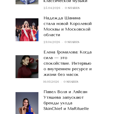
классической музыки
25.04.2026
0 SHARES
Надежда Шанина
стала новой Королевой
Москвы и Московской
области
23.04.2026
0 SHARES
Елена Громилова: Когда
сила — это
спокойствие. Интервью
о внутреннем ресурсе и
жизни без масок
16.03.2026
0 SHARES
Павел Воля и Ляйсан
Утяшева запускают
бренды ухода
SkinChief и MaRituelle