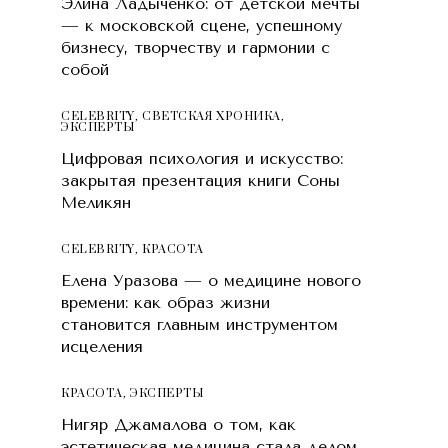
Элина Ладыченко: от детской мечты
— к московской сцене, успешному
бизнесу, творчеству и гармонии с
собой
CELEBRITY
,
СВЕТСКАЯ ХРОНИКА
,
ЭКСПЕРТЫ
Цифровая психология и искусство:
закрытая презентация книги Соны
Меликян
CELEBRITY
,
КРАСОТA
Елена Уразова — о медицине нового
времени: как образ жизни
становится главным инструментом
исцеления
КРАСОТA
,
ЭКСПЕРТЫ
Нигяр Джамалова о том, как
эстетическая медицина стала делом