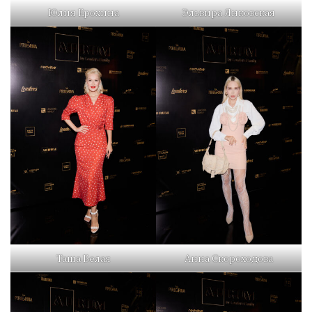
Юлия Ерохина
Эльвира Янковская
Таша Белая
Анна Скороходова