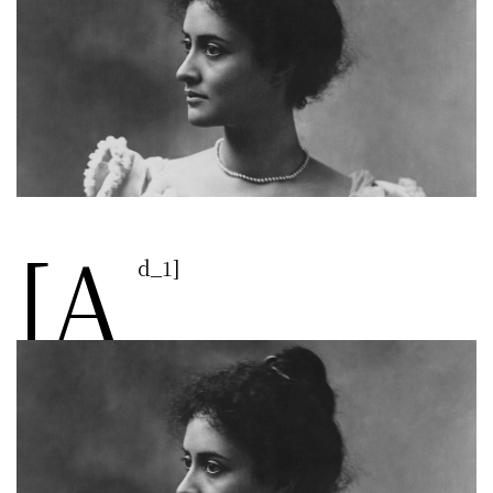
[a
d_1]