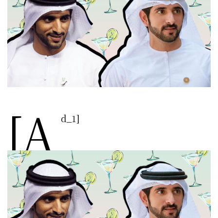
[a
d_1]