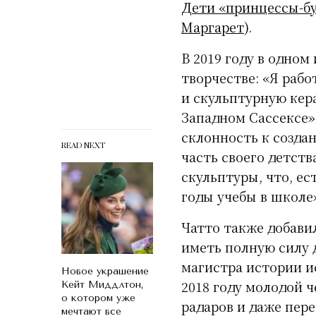
Дети «принцессы-бу
Маргарет
).
В 2019 году в одном
творчестве: «Я раб
и скульптурную кера
Западном Сассексе»
склонность к созда
READ NEXT
часть своего детств
скульптуры, что, ес
годы учебы в школе
Чатто также добавил
иметь полную силу д
магистра истории и
Новое украшение
2018 году молодой 
Кейт Миддлтон,
о котором уже
радаров и даже пер
мечтают все