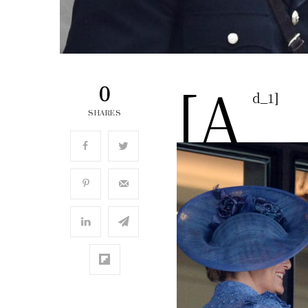
[a
0
d_1]
SHARES