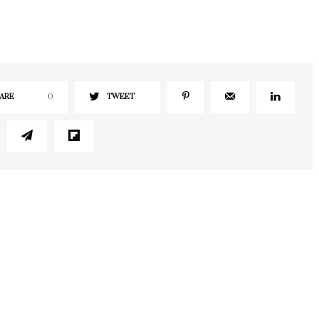
ARE
0
TWEET