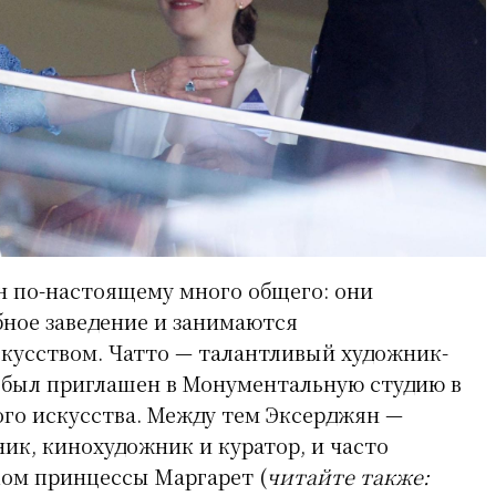
н по-настоящему много общего: они
бное заведение и занимаются
кусством. Чатто — талантливый художник-
 был приглашен в Монументальную студию в
го искусства. Между тем Эксерджян —
ик, кинохудожник и куратор, и часто
ком принцессы Маргарет (
читайте также: