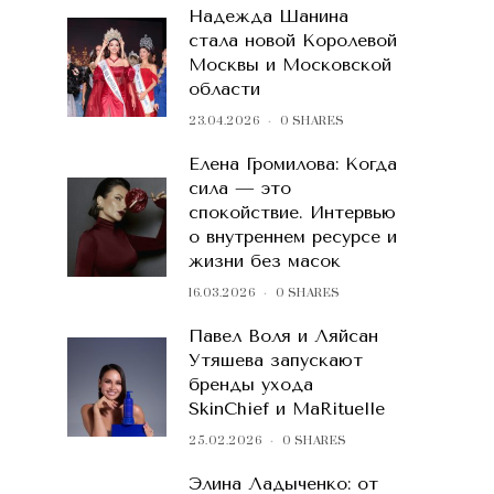
Надежда Шанина
стала новой Королевой
Москвы и Московской
области
23.04.2026
0 SHARES
Елена Громилова: Когда
сила — это
спокойствие. Интервью
о внутреннем ресурсе и
жизни без масок
16.03.2026
0 SHARES
Павел Воля и Ляйсан
Утяшева запускают
бренды ухода
SkinChief и MaRituelle
25.02.2026
0 SHARES
Элина Ладыченко: от