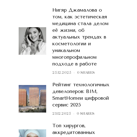
Нигяр Джамалова о
том, как эстетическая
медицина стала делом
её жизни, об
актуальных трендах в
косметологии и
уникальном
многопрофильном
подходе в работе
25.12.2025
0 SHARES
Рейтинг технологичных
девелоперов: BIM,
SmartHomeи цифровой
сервис 2025
23.12.2025
0 SHARES
Топ хирургов,
аккредитованных