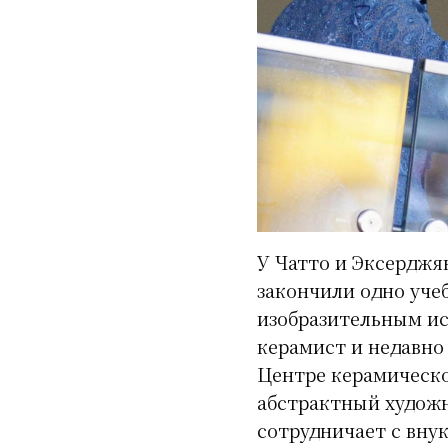
У Чатто и Эксерджя
закончили одно уче
изобразительным ис
керамист и недавно
Центре керамическо
абстрактный художн
сотрудничает с вну