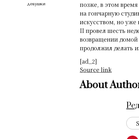
позже, в этом врем
девушки
на гончарную студию
искусством, но уже
II провел шесть нед
возвращении домой 
продолжил делать и
[ad_2]
Source link
About Autho
Ре
S