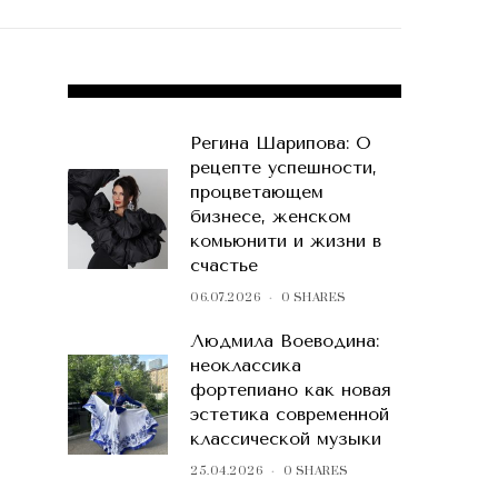
POPULAR POSTS
Регина Шарипова: О
рецепте успешности,
процветающем
бизнесе, женском
комьюнити и жизни в
счастье
06.07.2026
0 SHARES
Людмила Воеводина:
неоклассика
фортепиано как новая
эстетика современной
классической музыки
25.04.2026
0 SHARES