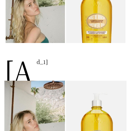
[a
d_1]