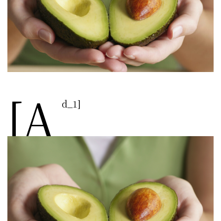
[a
d_1]