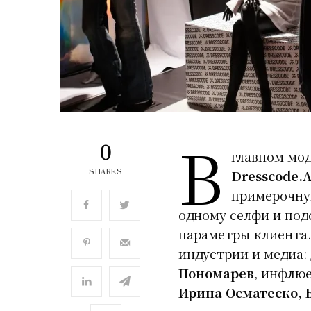
В
0
главном мо
Dresscode.A
SHARES
примерочну
одному селфи и по
параметры клиента.
индустрии и медиа:
Пономарев
, инфлю
Ирина Осматеско, 