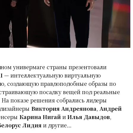
дном универмаге страны презентовали
I
— интеллектуальную виртуальную
ю, создающую правдоподобные образы по
дстраивающую посадку вещей под реальные
 На показе решения собрались лидеры
 дизайнеры
Виктория Андреянова
,
Андрей
енсеры
Карина Нигай
и
Илья Давыдов
,
Белорус Лидия
и другие…