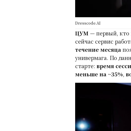
Dresscode.AI
ЦУМ
— первый, кто 
сейчас сервис рабо
течение месяца
поя
универмага. По дан
старте:
время сесси
меньше на ~35%
,
в