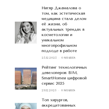
Нигяр Джамалова о
том, как эстетическая
медицина стала делом
её жизни, об
актуальных трендах в
косметологии и
уникальном
многопрофильном
подходе в работе
25.12.2025
0 SHARES
Рейтинг технологичных
девелоперов: BIM,
SmartHomeи цифровой
сервис 2025
23.12.2025
0 SHARES
Топ хирургов,
аккредитованных