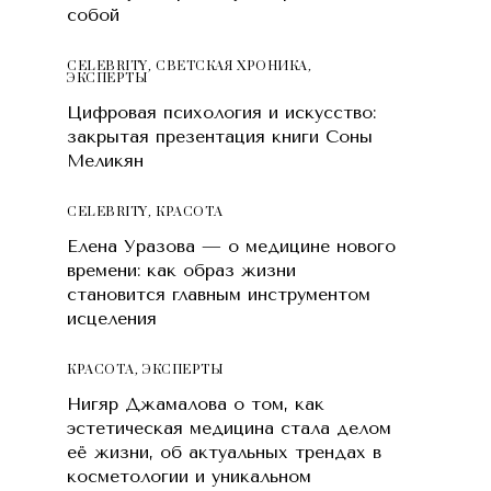
собой
CELEBRITY
,
СВЕТСКАЯ ХРОНИКА
,
ЭКСПЕРТЫ
Цифровая психология и искусство:
закрытая презентация книги Соны
Меликян
CELEBRITY
,
КРАСОТA
Елена Уразова — о медицине нового
времени: как образ жизни
становится главным инструментом
исцеления
КРАСОТA
,
ЭКСПЕРТЫ
Нигяр Джамалова о том, как
эстетическая медицина стала делом
её жизни, об актуальных трендах в
косметологии и уникальном