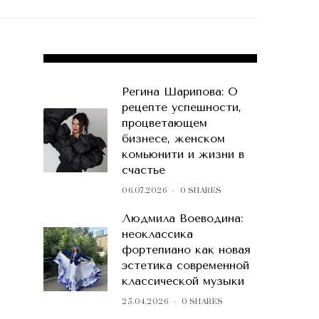
POPULAR POSTS
Регина Шарипова: О
рецепте успешности,
процветающем
бизнесе, женском
комьюнити и жизни в
счастье
06.07.2026
0 SHARES
Людмила Воеводина:
неоклассика
фортепиано как новая
эстетика современной
классической музыки
25.04.2026
0 SHARES