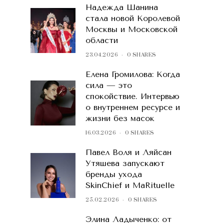
Надежда Шанина
стала новой Королевой
Москвы и Московской
области
23.04.2026
0 SHARES
Елена Громилова: Когда
сила — это
спокойствие. Интервью
о внутреннем ресурсе и
жизни без масок
16.03.2026
0 SHARES
Павел Воля и Ляйсан
Утяшева запускают
бренды ухода
SkinChief и MaRituelle
25.02.2026
0 SHARES
Элина Ладыченко: от