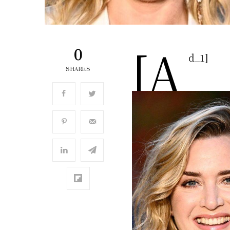
[a
0
d_1]
SHARES