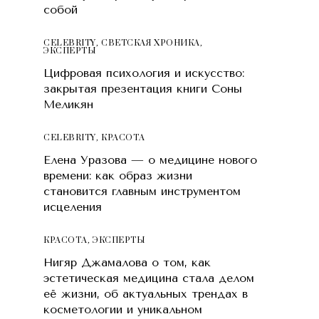
собой
CELEBRITY
,
СВЕТСКАЯ ХРОНИКА
,
ЭКСПЕРТЫ
Цифровая психология и искусство:
закрытая презентация книги Соны
Меликян
CELEBRITY
,
КРАСОТA
Елена Уразова — о медицине нового
времени: как образ жизни
становится главным инструментом
исцеления
КРАСОТA
,
ЭКСПЕРТЫ
Нигяр Джамалова о том, как
эстетическая медицина стала делом
её жизни, об актуальных трендах в
косметологии и уникальном