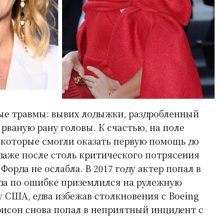
ые травмы: вывих лодыжки, раздробленный
 рваную рану головы. К счастью, на поле
, которые смогли оказать первую помощь до
 даже после столь критического потрясения
 Форда не ослабла. В 2017 году актер попал в
огда по ошибке приземлился на рулежную
у США, едва избежав столкновения с Boeing
ррисон снова попал в неприятный инцидент с