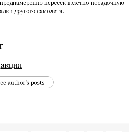
епреднамеренно пересек взлетно-посадочную
адки другого самолета.
r
дакция
ee author's posts