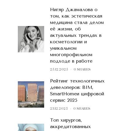
Нигяр Джамалова о
том, как эстетическая
медицина стала делом
её жизни, об
актуальных трендах в
косметологии и
уникальном
многопрофильном
подходе в работе
25.12.2025
0 SHARES
Рейтинг технологичных
девелоперов: BIM,
SmartHomeи цифровой
сервис 2025
23.12.2025
0 SHARES
Топ хирургов,
аккредитованных