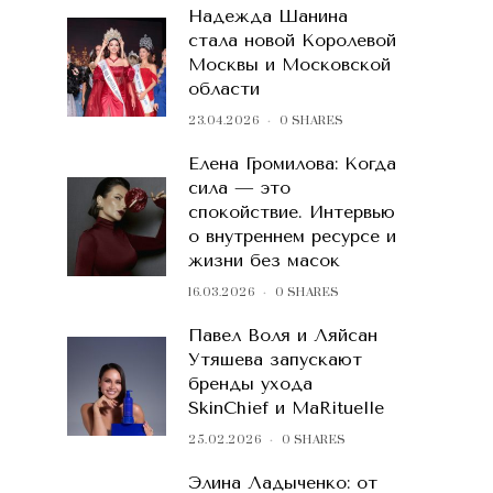
Надежда Шанина
стала новой Королевой
Москвы и Московской
области
23.04.2026
0 SHARES
Елена Громилова: Когда
сила — это
спокойствие. Интервью
о внутреннем ресурсе и
жизни без масок
16.03.2026
0 SHARES
Павел Воля и Ляйсан
Утяшева запускают
бренды ухода
SkinChief и MaRituelle
25.02.2026
0 SHARES
Элина Ладыченко: от