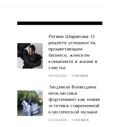
POPULAR POSTS
Регина Шарипова: О
рецепте успешности,
процветающем
бизнесе, женском
комьюнити и жизни в
счастье
06.07.2026
0 SHARES
Людмила Воеводина:
неоклассика
фортепиано как новая
эстетика современной
классической музыки
25.04.2026
0 SHARES