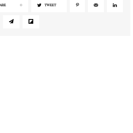
ARE
0
TWEET