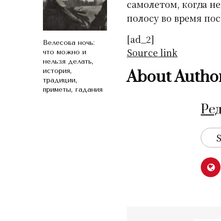
самолетом, когда н
полосу во время пос
[ad_2]
Велесова ночь:
Source link
что можно и
нельзя делать,
история,
About Autho
традиции,
приметы, гадания
Ре
S