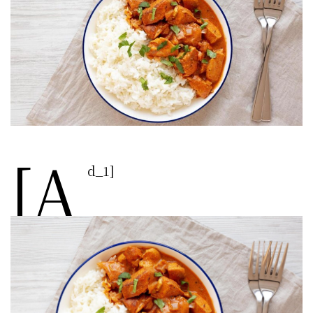
[a
d_1]