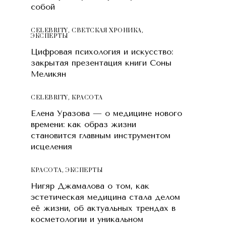
собой
CELEBRITY
,
СВЕТСКАЯ ХРОНИКА
,
ЭКСПЕРТЫ
Цифровая психология и искусство:
закрытая презентация книги Соны
Меликян
CELEBRITY
,
КРАСОТA
Елена Уразова — о медицине нового
времени: как образ жизни
становится главным инструментом
исцеления
КРАСОТA
,
ЭКСПЕРТЫ
Нигяр Джамалова о том, как
эстетическая медицина стала делом
её жизни, об актуальных трендах в
косметологии и уникальном