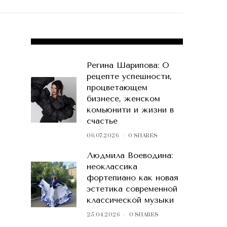
POPULAR POSTS
Регина Шарипова: О
рецепте успешности,
процветающем
бизнесе, женском
комьюнити и жизни в
счастье
06.07.2026
0 SHARES
Людмила Воеводина:
неоклассика
фортепиано как новая
эстетика современной
классической музыки
25.04.2026
0 SHARES