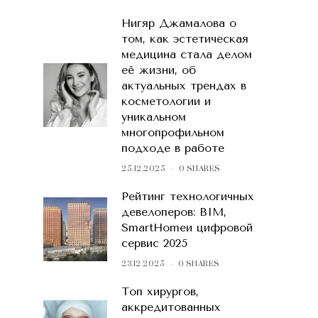
Нигяр Джамалова о
том, как эстетическая
медицина стала делом
её жизни, об
актуальных трендах в
косметологии и
уникальном
многопрофильном
подходе в работе
25.12.2025
0 SHARES
Рейтинг технологичных
девелоперов: BIM,
SmartHomeи цифровой
сервис 2025
23.12.2025
0 SHARES
Топ хирургов,
аккредитованных