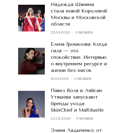
Надежда Шанина
стала новой Королевой
Москвы и Московской
области
23.04.2026
0 SHARES
Елена Громилова: Когда
сила — это
спокойствие. Интервью
о внутреннем ресурсе и
жизни без масок
16.03.2026
0 SHARES
Павел Воля и Ляйсан
Утяшева запускают
бренды ухода
SkinChief и MaRituelle
25.02.2026
0 SHARES
Элина Ладыченко: от