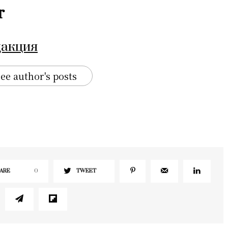
r
дакция
ee author's posts
ARE
0
TWEET