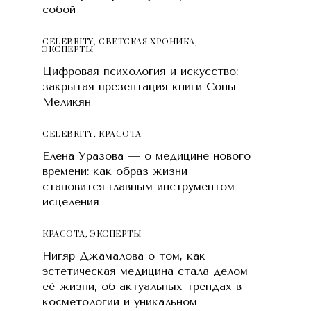
собой
CELEBRITY
,
СВЕТСКАЯ ХРОНИКА
,
ЭКСПЕРТЫ
Цифровая психология и искусство:
закрытая презентация книги Соны
Меликян
CELEBRITY
,
КРАСОТA
Елена Уразова — о медицине нового
времени: как образ жизни
становится главным инструментом
исцеления
КРАСОТA
,
ЭКСПЕРТЫ
Нигяр Джамалова о том, как
эстетическая медицина стала делом
её жизни, об актуальных трендах в
косметологии и уникальном