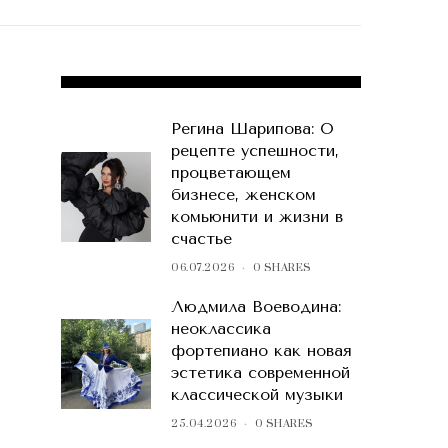
POPULAR POSTS
Регина Шарипова: О
рецепте успешности,
процветающем
бизнесе, женском
комьюнити и жизни в
счастье
06.07.2026
0 SHARES
Людмила Воеводина:
неоклассика
фортепиано как новая
эстетика современной
классической музыки
25.04.2026
0 SHARES