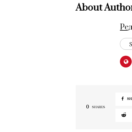
About Autho
Ре
S
SH
0
SHARES