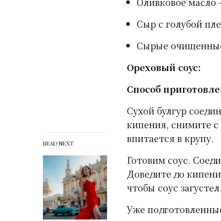
Оливковое масло 
Сыр с голубой пле
Сырые очищенные 
Ореховый соус:
Способ приготовле
Сухой булгур соедин
кипения, снимите с 
впитается в крупу.
READ NEXT
Готовим соус. Соед
Доведите до кипени
чтобы соус загустел
Уже подготовленные