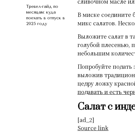
сливочном масле ил
Тревел-гайд по
месяцам: куда
В миске соедините б
поехать в отпуск в
микс салатов. Нес
2025 году
Выложите салат в та
голубой плесенью, 
небольшим количест
Попробуйте подать 
выложив традиционн
цедру ложку красно
подавать и есть чер
Салат с инд
[ad_2]
Source link