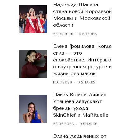
Надежда Шанина
стала новой Королевой
Москвы и Московской
области
23.04.2026
0 SHARES
Елена Громилова: Когда
сила — это
спокойствие. Интервью
о внутреннем ресурсе и
жизни без масок
16.03.2026
0 SHARES
Павел Воля и Ляйсан
Утяшева запускают
бренды ухода
SkinChief и MaRituelle
25.02.2026
0 SHARES
Элина Ладыченко: от