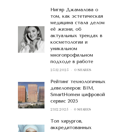
Нигяр Джамалова о
том, как эстетическая
медицина стала делом
её жизни, об
актуальных трендах в
косметологии и
уникальном
многопрофильном
подходе в работе
25.12.2025
0 SHARES
Рейтинг технологичных
девелоперов: BIM,
SmartHomeи цифровой
сервис 2025
23.12.2025
0 SHARES
Топ хирургов,
аккредитованных