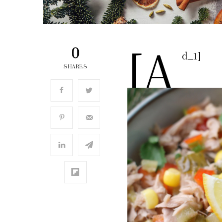
[a
0
d_1]
SHARES