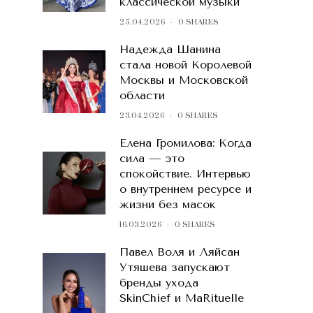
классической музыки
25.04.2026
0 SHARES
Надежда Шанина
стала новой Королевой
Москвы и Московской
области
23.04.2026
0 SHARES
Елена Громилова: Когда
сила — это
спокойствие. Интервью
о внутреннем ресурсе и
жизни без масок
16.03.2026
0 SHARES
Павел Воля и Ляйсан
Утяшева запускают
бренды ухода
SkinChief и MaRituelle