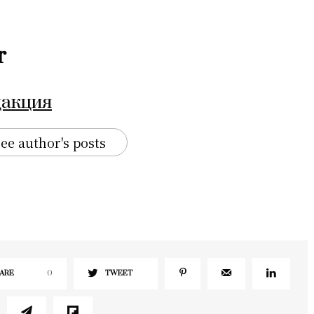
r
дакция
ee author's posts
ARE
0
TWEET