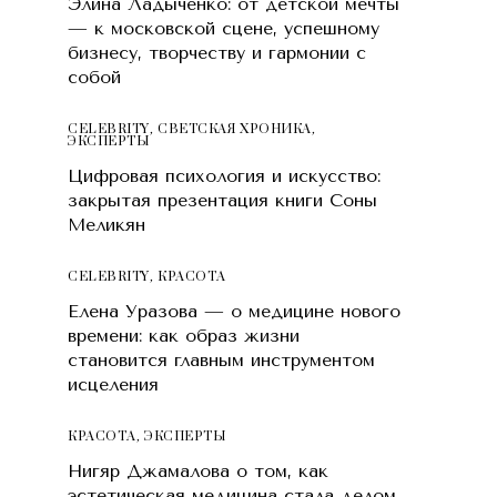
Элина Ладыченко: от детской мечты
— к московской сцене, успешному
бизнесу, творчеству и гармонии с
собой
CELEBRITY
,
СВЕТСКАЯ ХРОНИКА
,
ЭКСПЕРТЫ
Цифровая психология и искусство:
закрытая презентация книги Соны
Меликян
CELEBRITY
,
КРАСОТA
Елена Уразова — о медицине нового
времени: как образ жизни
становится главным инструментом
исцеления
КРАСОТA
,
ЭКСПЕРТЫ
Нигяр Джамалова о том, как
эстетическая медицина стала делом