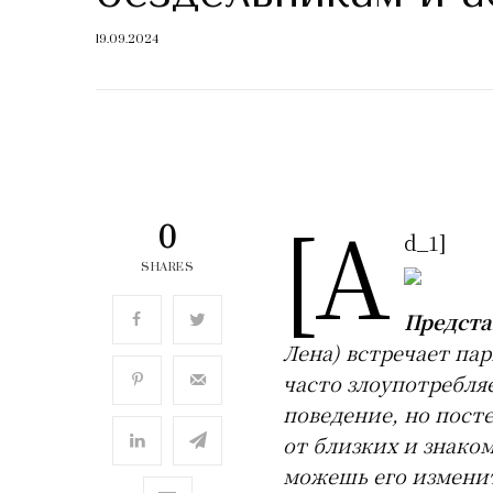
19.09.2024
[a
0
d_1]
SHARES
Предста
Лена) встречает пар
часто злоупотребляе
поведение, но пост
от близких и знаком
можешь его изменить