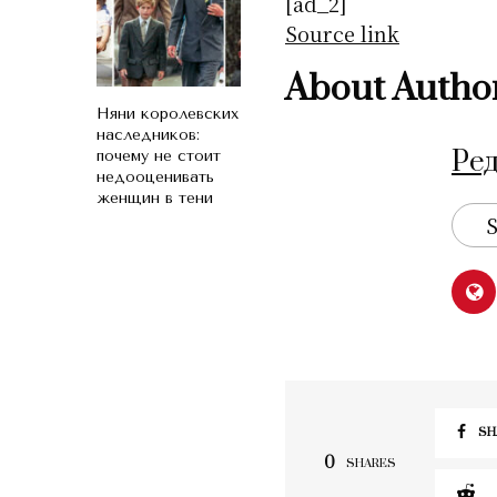
[ad_2]
Source link
About Autho
Няни королевских
наследников:
Ре
почему не стоит
недооценивать
женщин в тени
S
SH
0
SHARES