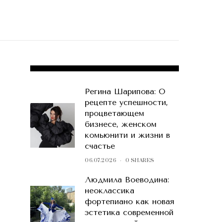
POPULAR POSTS
Регина Шарипова: О
рецепте успешности,
процветающем
бизнесе, женском
комьюнити и жизни в
счастье
06.07.2026
0 SHARES
Людмила Воеводина:
неоклассика
фортепиано как новая
эстетика современной