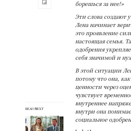
борешься за нее!»
Эти слова создают 
Лена начинает вери
это проявление сил
настоящая семья. Т
одобрения укрепляет
себя значимой и ну
В этой ситуации Л
потому что она, ка
ценности через оцен
чувствует временно
внутреннее напряже
READ NEXT
внутри она понимает
социальное одобрен