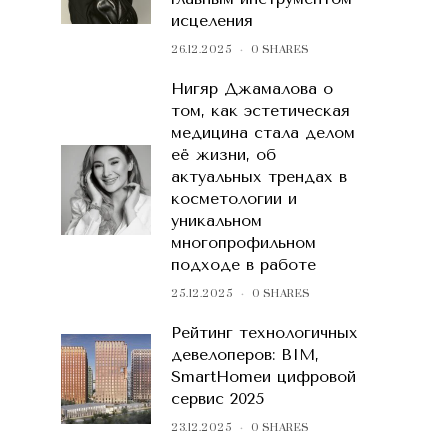
исцеления
26.12.2025
0 SHARES
Нигяр Джамалова о
том, как эстетическая
медицина стала делом
её жизни, об
актуальных трендах в
косметологии и
уникальном
многопрофильном
подходе в работе
25.12.2025
0 SHARES
Рейтинг технологичных
девелоперов: BIM,
SmartHomeи цифровой
сервис 2025
23.12.2025
0 SHARES