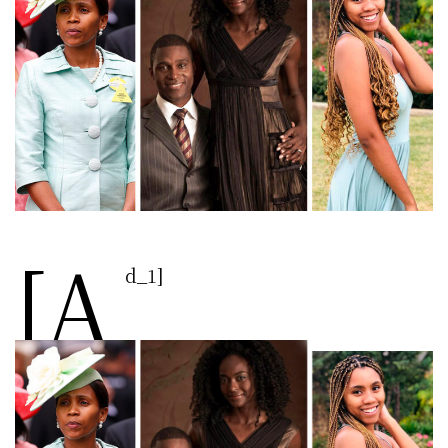
[a
d_1]