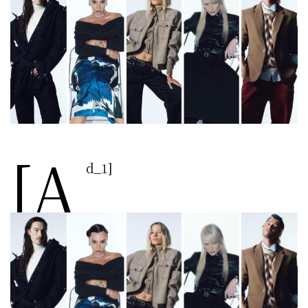
[a
d_1]