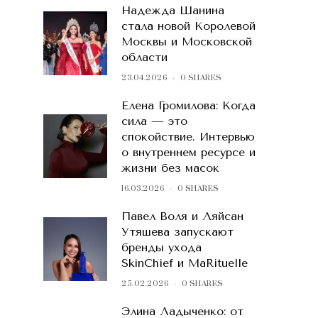
Надежда Шанина
стала новой Королевой
Москвы и Московской
области
23.04.2026
0 SHARES
Елена Громилова: Когда
сила — это
спокойствие. Интервью
о внутреннем ресурсе и
жизни без масок
16.03.2026
0 SHARES
Павел Воля и Ляйсан
Утяшева запускают
бренды ухода
SkinChief и MaRituelle
25.02.2026
0 SHARES
Элина Ладыченко: от