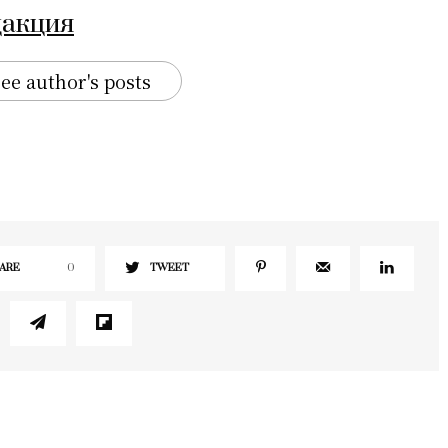
дакция
ee author's posts
ARE
0
TWEET