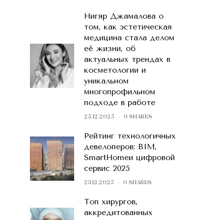
Нигяр Джамалова о
том, как эстетическая
медицина стала делом
её жизни, об
актуальных трендах в
косметологии и
уникальном
многопрофильном
подходе в работе
25.12.2025
0 SHARES
Рейтинг технологичных
девелоперов: BIM,
SmartHomeи цифровой
сервис 2025
23.12.2025
0 SHARES
Топ хирургов,
аккредитованных