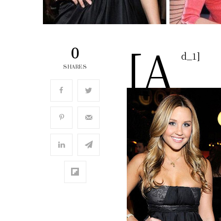
[a
0
d_1]
SHARES