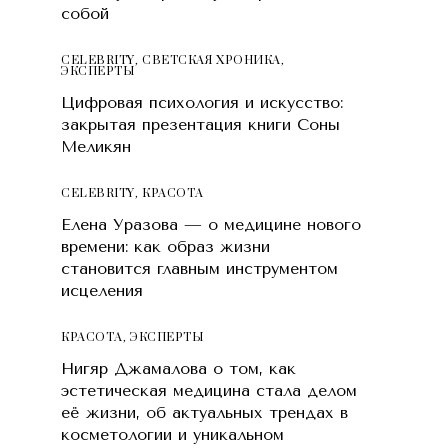
собой
CELEBRITY
,
СВЕТСКАЯ ХРОНИКА
,
ЭКСПЕРТЫ
Цифровая психология и искусство:
закрытая презентация книги Соны
Меликян
CELEBRITY
,
КРАСОТA
Елена Уразова — о медицине нового
времени: как образ жизни
становится главным инструментом
исцеления
КРАСОТA
,
ЭКСПЕРТЫ
Нигяр Джамалова о том, как
эстетическая медицина стала делом
её жизни, об актуальных трендах в
косметологии и уникальном