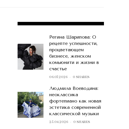
POPULAR POSTS
Регина Шарипова: О
рецепте успешности,
процветающем
бизнесе, женском
комьюнити и жизни в
счастье
06.07.2026
0 SHARES
Людмила Воеводина:
неоклассика
фортепиано как новая
эстетика современной
классической музыки
25.04.2026
0 SHARES