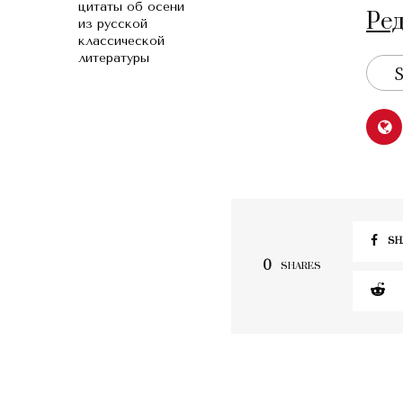
цитаты об осени
Ре
из русской
классической
литературы
S
SH
0
SHARES