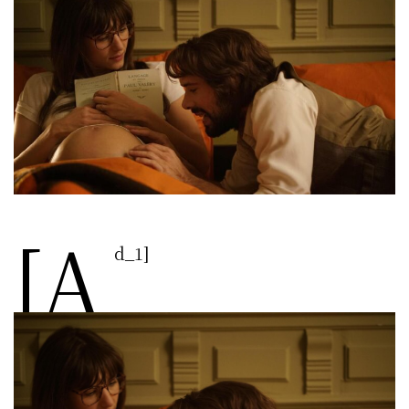
[a
d_1]