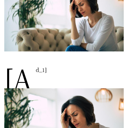
[a
d_1]