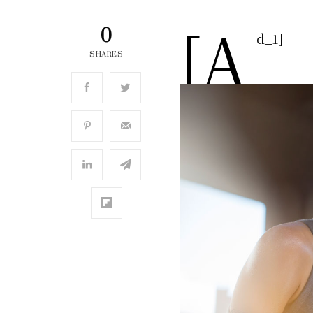
[a
0
d_1]
SHARES