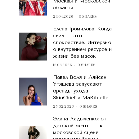
Москвы и Московской
области
23.04.2026
0 SHARES
Елена Громилова: Когда
сила — это
спокойствие. Интервью
о внутреннем ресурсе и
жизни без масок
16.03.2026
0 SHARES
Павел Воля и Ляйсан
Утяшева запускают
бренды ухода
SkinChief и MaRituelle
25.02.2026
0 SHARES
Элина Ладыченко: от
детской мечты — к
московской сцене,