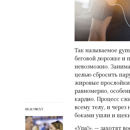
Так называемое gym
беговой дорожке и 
невозможно. Занима
целью сбросить пар
жировые прослойки б
равномерно, особенн
кардио. Процесс сж
всему телу, и через
READ NEXT
боками ушли и щеки
«Ура!», — захотят в