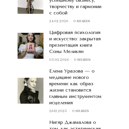
успешному бизнесу,
творчеству и гармонии
с собой
24.02.2026
0 SHARES
Цифровая психология
и искусство: закрытая
презентация книги
Соны Меликян
05.02.2026
0 SHARES
Елена Уразова — о
медицине нового
времени: как образ
жизни становится
главным инструментом
исцеления
26.12.2025
0 SHARES
Нигяр Джамалова о
том, как эстетическая