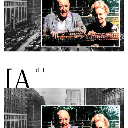
[a
d_1]