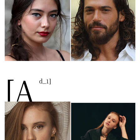
[a
d_1]