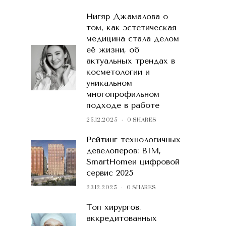
Нигяр Джамалова о
том, как эстетическая
медицина стала делом
её жизни, об
актуальных трендах в
косметологии и
уникальном
многопрофильном
подходе в работе
25.12.2025
0 SHARES
Рейтинг технологичных
девелоперов: BIM,
SmartHomeи цифровой
сервис 2025
23.12.2025
0 SHARES
Топ хирургов,
аккредитованных