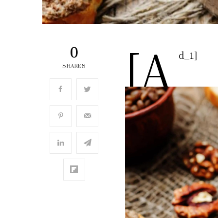
[a
0
d_1]
SHARES