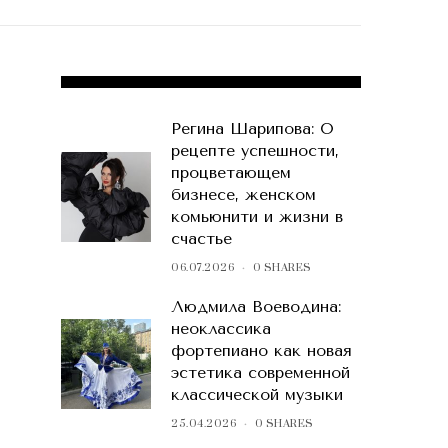
POPULAR POSTS
Регина Шарипова: О
рецепте успешности,
процветающем
бизнесе, женском
комьюнити и жизни в
счастье
06.07.2026
0 SHARES
Людмила Воеводина:
неоклассика
фортепиано как новая
эстетика современной
классической музыки
25.04.2026
0 SHARES