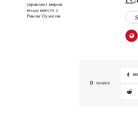
управляет миром
моды вместе с
S
Риком Оуэнсом
SH
0
SHARES