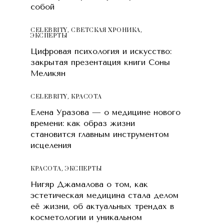
собой
CELEBRITY
,
СВЕТСКАЯ ХРОНИКА
,
ЭКСПЕРТЫ
Цифровая психология и искусство:
закрытая презентация книги Соны
Меликян
CELEBRITY
,
КРАСОТA
Елена Уразова — о медицине нового
времени: как образ жизни
становится главным инструментом
исцеления
КРАСОТA
,
ЭКСПЕРТЫ
Нигяр Джамалова о том, как
эстетическая медицина стала делом
её жизни, об актуальных трендах в
косметологии и уникальном