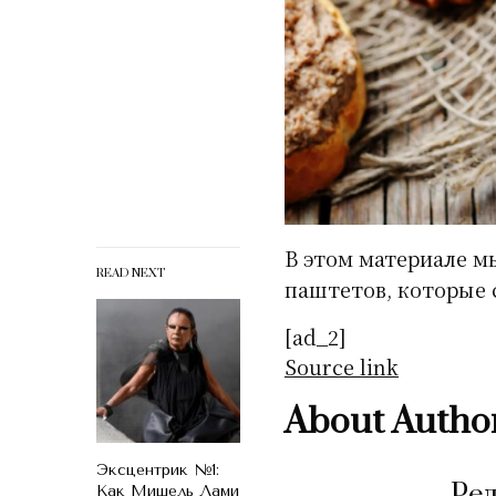
В этом материале мы
READ NEXT
паштетов, которые с
[ad_2]
Source link
About Autho
Эксцентрик №1:
Ре
Как Мишель Лами