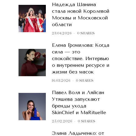
Надежда Шанина
стала новой Королевой
Москвы и Московской
области
23.04.2026
0 SHARES
Елена Громилова: Когда
сила — это
спокойствие. Интервью
о внутреннем ресурсе и
жизни без масок
16.03.2026
0 SHARES
Павел Воля и Ляйсан
Утяшева запускают
бренды ухода
SkinChief и MaRituelle
25.02.2026
0 SHARES
Элина Ладыченко: от