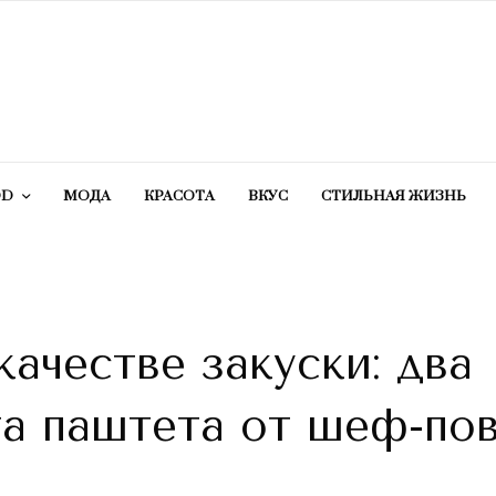
OD
МОДА
КРАСОТA
ВКУС
СТИЛЬНАЯ ЖИЗНЬ
качестве закуски: два
та паштета от шеф-по