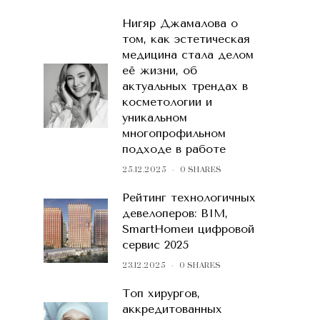
Нигяр Джамалова о
том, как эстетическая
медицина стала делом
её жизни, об
актуальных трендах в
косметологии и
уникальном
многопрофильном
подходе в работе
25.12.2025
0 SHARES
Рейтинг технологичных
девелоперов: BIM,
SmartHomeи цифровой
сервис 2025
23.12.2025
0 SHARES
Топ хирургов,
аккредитованных