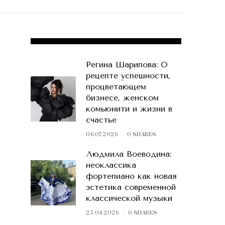
POPULAR POSTS
Регина Шарипова: О
рецепте успешности,
процветающем
бизнесе, женском
комьюнити и жизни в
счастье
06.07.2026
0 SHARES
Людмила Воеводина:
неоклассика
фортепиано как новая
эстетика современной
классической музыки
25.04.2026
0 SHARES