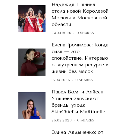
Надежда Шанина
стала новой Королевой
Москвы и Московской
области
23.04.2026
0 SHARES
Елена Громилова: Когда
сила — это
спокойствие. Интервью
о внутреннем ресурсе и
жизни без масок
16.03.2026
0 SHARES
Павел Воля и Ляйсан
Утяшева запускают
бренды ухода
SkinChief и MaRituelle
25.02.2026
0 SHARES
Элина Ладыченко: от