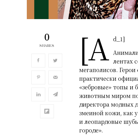
[a
0
d_1]
SHARES
Анималис
лентах с
мегаполисов. Герои
практически официа
«зебровые» топы и 
животным миром по
директора модных д
змеиной кожи, как 
и леопардовые шубы
городе».