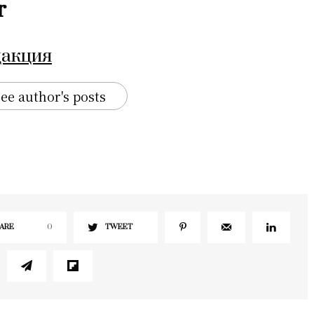
r
дакция
ee author's posts
ARE
0
TWEET