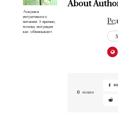
About Autho
Ловушки
интуитивного
Ре
питания: 5 причин,
почему интуиция
вас обманывает
S
SH
0
SHARES