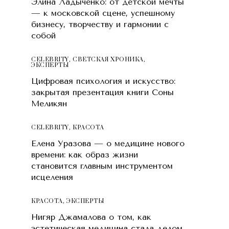
Элина Ладыченко: от детской мечты
— к московской сцене, успешному
бизнесу, творчеству и гармонии с
собой
CELEBRITY
,
СВЕТСКАЯ ХРОНИКА
,
ЭКСПЕРТЫ
Цифровая психология и искусство:
закрытая презентация книги Соны
Меликян
CELEBRITY
,
КРАСОТA
Елена Уразова — о медицине нового
времени: как образ жизни
становится главным инструментом
исцеления
КРАСОТA
,
ЭКСПЕРТЫ
Нигяр Джамалова о том, как
эстетическая медицина стала делом