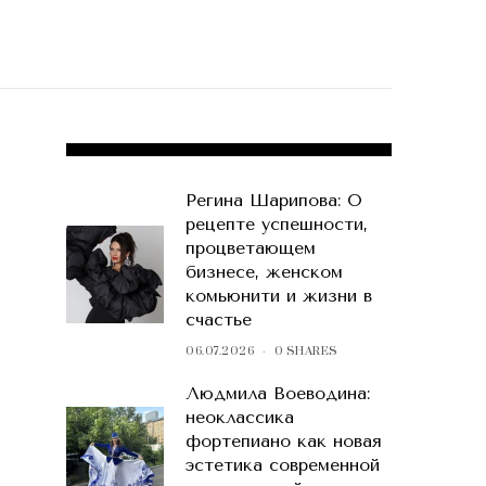
POPULAR POSTS
Регина Шарипова: О
рецепте успешности,
процветающем
бизнесе, женском
комьюнити и жизни в
счастье
06.07.2026
0 SHARES
Людмила Воеводина:
неоклассика
фортепиано как новая
эстетика современной