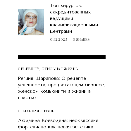
Топ хирургов,
аккредитованных
ведущими
квалификационными
центрами
01.12.2025
0 SHARES
POPULAR POSTS
CELEBRITY
,
СТИЛЬНАЯ ЖИЗНЬ
Регина Шарипова: О рецепте
успешности, процветающем бизнесе,
женском комьюнити и жизни в
счастье
СТИЛЬНАЯ ЖИЗНЬ
Людмила Воеводина: неоклассика
фортепиано как новая эстетика