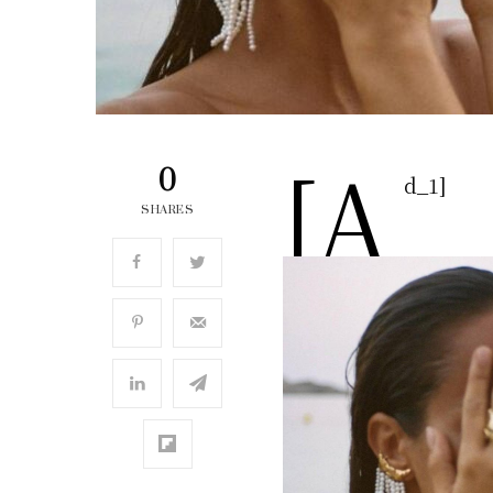
[a
0
d_1]
SHARES