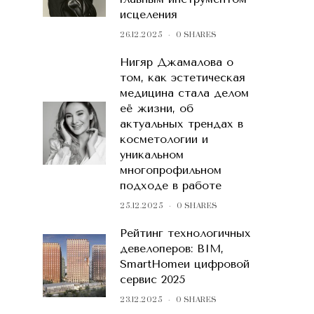
исцеления
26.12.2025
0 SHARES
Нигяр Джамалова о
том, как эстетическая
медицина стала делом
её жизни, об
актуальных трендах в
косметологии и
уникальном
многопрофильном
подходе в работе
25.12.2025
0 SHARES
Рейтинг технологичных
девелоперов: BIM,
SmartHomeи цифровой
сервис 2025
23.12.2025
0 SHARES