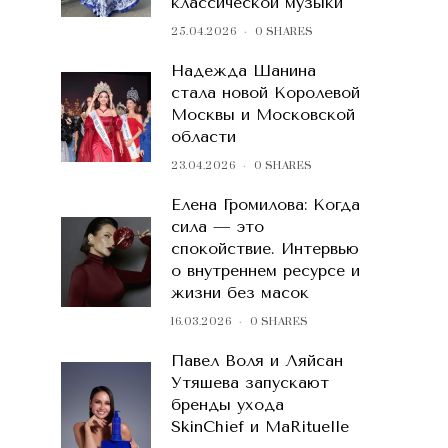
классической музыки
25.04.2026
0 SHARES
Надежда Шанина
стала новой Королевой
Москвы и Московской
области
23.04.2026
0 SHARES
Елена Громилова: Когда
сила — это
спокойствие. Интервью
о внутреннем ресурсе и
жизни без масок
16.03.2026
0 SHARES
Павел Воля и Ляйсан
Утяшева запускают
бренды ухода
SkinChief и MaRituelle