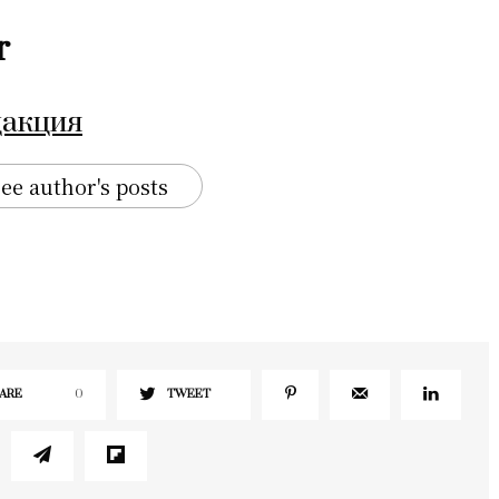
r
дакция
ee author's posts
ARE
0
TWEET