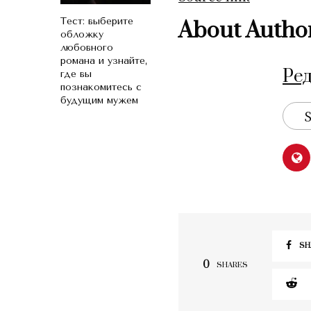
Тест: выберите
About Autho
обложку
любовного
романа и узнайте,
Ре
где вы
познакомитесь с
будущим мужем
S
SH
0
SHARES