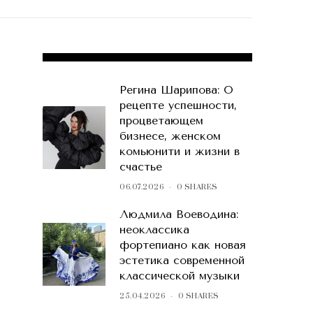
POPULAR POSTS
Регина Шарипова: О
рецепте успешности,
процветающем
бизнесе, женском
комьюнити и жизни в
счастье
06.07.2026
0 SHARES
Людмила Воеводина:
неоклассика
фортепиано как новая
эстетика современной
классической музыки
25.04.2026
0 SHARES