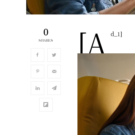
[a
0
d_1]
SHARES