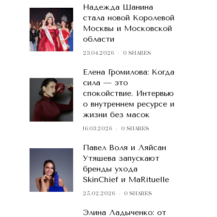
Надежда Шанина
стала новой Королевой
Москвы и Московской
области
23.04.2026
0 SHARES
Елена Громилова: Когда
сила — это
спокойствие. Интервью
о внутреннем ресурсе и
жизни без масок
16.03.2026
0 SHARES
Павел Воля и Ляйсан
Утяшева запускают
бренды ухода
SkinChief и MaRituelle
25.02.2026
0 SHARES
Элина Ладыченко: от