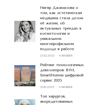
Нигяр Джамалова о
том, как эстетическая
медицина стала делом
её жизни, об
актуальных трендах в
косметологии и
уникальном
многопрофильном
подходе в работе
25.12.2025
0 SHARES
Рейтинг технологичных
девелоперов: BIM,
SmartHomeи цифровой
сервис 2025
23.12.2025
0 SHARES
Топ хирургов,
аккредитованных