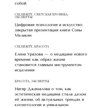
собой
CELEBRITY
,
СВЕТСКАЯ ХРОНИКА
,
ЭКСПЕРТЫ
Цифровая психология и искусство:
закрытая презентация книги Соны
Меликян
CELEBRITY
,
КРАСОТA
Елена Уразова — о медицине нового
времени: как образ жизни
становится главным инструментом
исцеления
КРАСОТA
,
ЭКСПЕРТЫ
Нигяр Джамалова о том, как
эстетическая медицина стала делом
её жизни, об актуальных трендах в
косметологии и уникальном