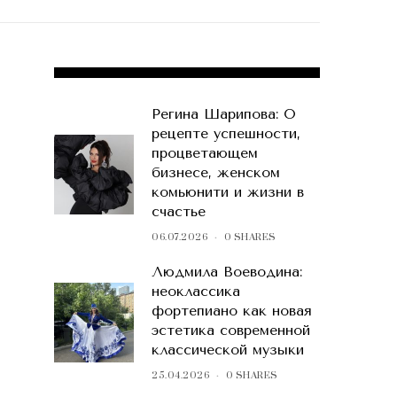
POPULAR POSTS
Регина Шарипова: О
рецепте успешности,
процветающем
бизнесе, женском
комьюнити и жизни в
счастье
06.07.2026
0 SHARES
Людмила Воеводина:
неоклассика
фортепиано как новая
эстетика современной
классической музыки
25.04.2026
0 SHARES