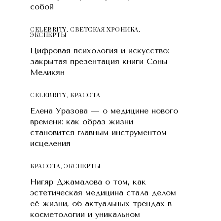
собой
CELEBRITY
,
СВЕТСКАЯ ХРОНИКА
,
ЭКСПЕРТЫ
Цифровая психология и искусство:
закрытая презентация книги Соны
Меликян
CELEBRITY
,
КРАСОТA
Елена Уразова — о медицине нового
времени: как образ жизни
становится главным инструментом
исцеления
КРАСОТA
,
ЭКСПЕРТЫ
Нигяр Джамалова о том, как
эстетическая медицина стала делом
её жизни, об актуальных трендах в
косметологии и уникальном