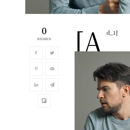
[a
0
d_1]
SHARES