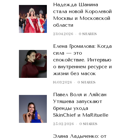
Надежда Шанина
стала новой Королевой
Москвы и Московской
области
23.04.2026
0 SHARES
Елена Громилова: Когда
сила — это
спокойствие. Интервью
о внутреннем ресурсе и
жизни без масок
16.03.2026
0 SHARES
Павел Воля и Ляйсан
Утяшева запускают
бренды ухода
SkinChief и MaRituelle
25.02.2026
0 SHARES
Элина Ладыченко: от