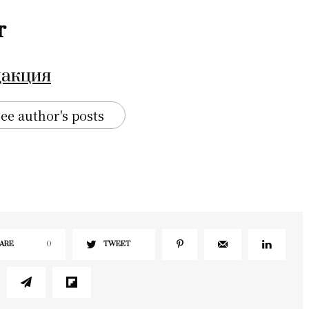
r
дакция
ee author's posts
ARE
0
TWEET