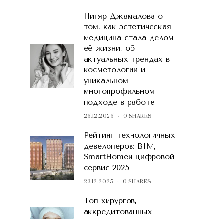
Нигяр Джамалова о
том, как эстетическая
медицина стала делом
её жизни, об
актуальных трендах в
косметологии и
уникальном
многопрофильном
подходе в работе
25.12.2025
0 SHARES
Рейтинг технологичных
девелоперов: BIM,
SmartHomeи цифровой
сервис 2025
23.12.2025
0 SHARES
Топ хирургов,
аккредитованных