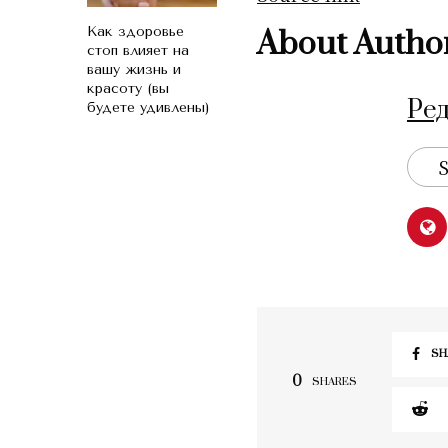
Как здоровье
About Autho
стоп влияет на
вашу жизнь и
красоту (вы
Ре
будете удивлены)
S
SH
0
SHARES