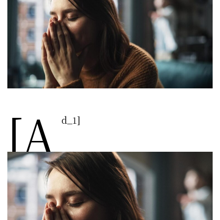
[a
d_1]