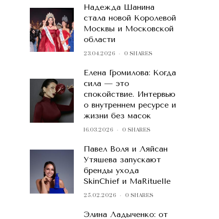
Надежда Шанина
стала новой Королевой
Москвы и Московской
области
23.04.2026
0 SHARES
Елена Громилова: Когда
сила — это
спокойствие. Интервью
о внутреннем ресурсе и
жизни без масок
16.03.2026
0 SHARES
Павел Воля и Ляйсан
Утяшева запускают
бренды ухода
SkinChief и MaRituelle
25.02.2026
0 SHARES
Элина Ладыченко: от