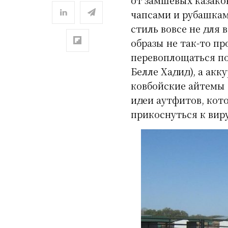
чапсами и рубашкам
стиль вовсе не для 
образы не так-то пр
перевоплощаться по
Белле Хадид), а ак
ковбойские айтемы 
идеи аутфитов, кот
прикоснуться к вир