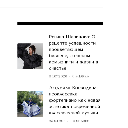
POPULAR POSTS
Регина Шарипова: О
рецепте успешности,
процветающем
бизнесе, женском
комьюнити и жизни в
счастье
06.07.2026
0 SHARES
Людмила Воеводина:
неоклассика
фортепиано как новая
эстетика современной
классической музыки
25.04.2026
0 SHARES