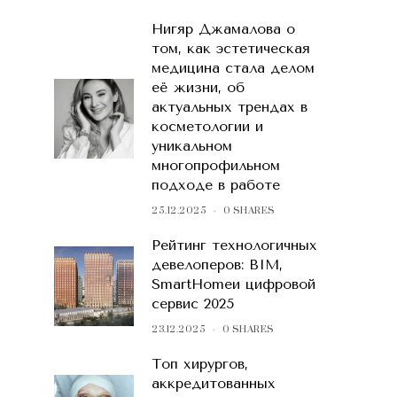
Нигяр Джамалова о
том, как эстетическая
медицина стала делом
её жизни, об
актуальных трендах в
косметологии и
уникальном
многопрофильном
подходе в работе
25.12.2025
0 SHARES
Рейтинг технологичных
девелоперов: BIM,
SmartHomeи цифровой
сервис 2025
23.12.2025
0 SHARES
Топ хирургов,
аккредитованных