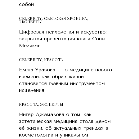
собой
CELEBRITY
,
СВЕТСКАЯ ХРОНИКА
,
ЭКСПЕРТЫ
Цифровая психология и искусство:
закрытая презентация книги Соны
Меликян
CELEBRITY
,
КРАСОТA
Елена Уразова — о медицине нового
времени: как образ жизни
становится главным инструментом
исцеления
КРАСОТA
,
ЭКСПЕРТЫ
Нигяр Джамалова о том, как
эстетическая медицина стала делом
её жизни, об актуальных трендах в
косметологии и уникальном