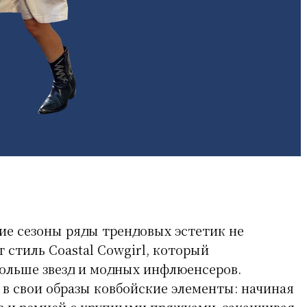
ие сезоны ряды трендовых эстетик не
 стиль Coastal Cowgirl, который
ольше звезд и модных инфлюенсеров.
в свои образы ковбойские элементы: начиная
в и ремней с крупными пряжками, заканчивая