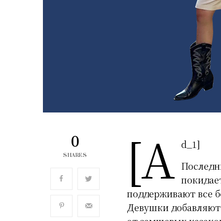
[a
0
d_1]
SHARES
Последн
покидает
поддерживают все б
Девушки добавляют 
от замшевых казако