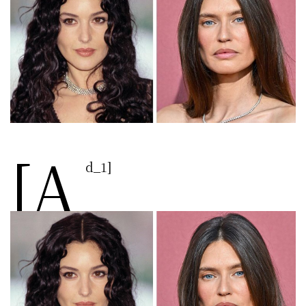
[a
d_1]