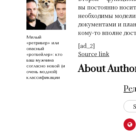
вы постоянно носит
необходимы модели 
документами и план
кому-то вполне дос
Милый
«ретривер» или
[ad_2]
опасный
Source link
«ротвейлер»: кто
ваш мужчина
About Autho
согласно новой (и
очень модной)
классификации
Ре
S