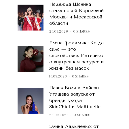
Надежда Шанина
стала новой Королевой
Москвы и Московской
области
23.04.2026
0 SHARES
Елена Громилова: Когда
сила — это
спокойствие. Интервью
о внутреннем ресурсе и
жизни без масок
16.03.2026
0 SHARES
Павел Воля и Ляйсан
Утяшева запускают
бренды ухода
SkinChief и MaRituelle
25.02.2026
0 SHARES
Элина Ладыченко: от