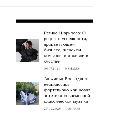
POPULAR POSTS
Регина Шарипова: О
рецепте успешности,
процветающем
бизнесе, женском
комьюнити и жизни в
счастье
06.07.2026
0 SHARES
Людмила Воеводина:
неоклассика
фортепиано как новая
эстетика современной
классической музыки
25.04.2026
0 SHARES