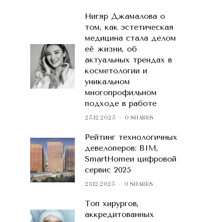
Нигяр Джамалова о
том, как эстетическая
медицина стала делом
её жизни, об
актуальных трендах в
косметологии и
уникальном
многопрофильном
подходе в работе
25.12.2025
0 SHARES
Рейтинг технологичных
девелоперов: BIM,
SmartHomeи цифровой
сервис 2025
23.12.2025
0 SHARES
Топ хирургов,
аккредитованных