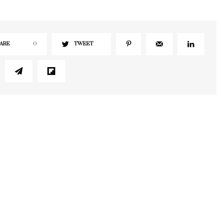
ARE
0
TWEET