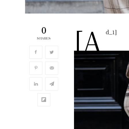
[a
0
d_1]
SHARES