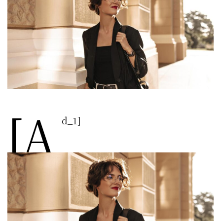
[a
d_1]