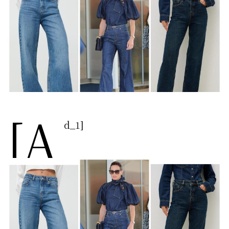
[a
d_1]