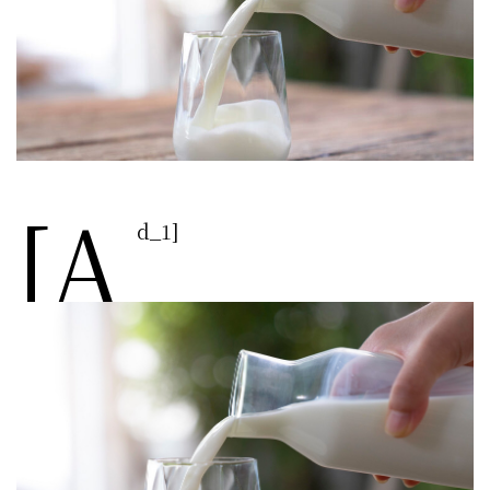
[a
d_1]