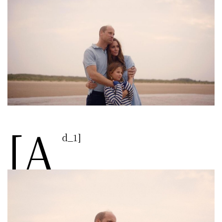
[a
d_1]