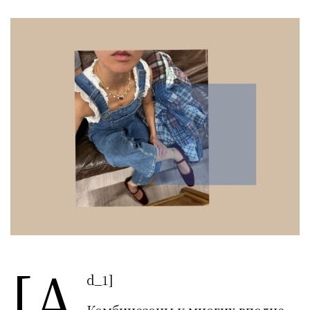
[a
d_1]
Комбинезоны у многих вполне