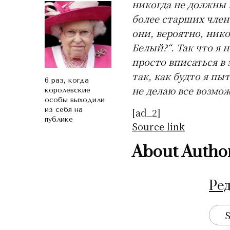
никогда не должны н
более старших члено
они, вероятно, нико
Белый?“. Так что я
просто вписаться в 
так, как будто я пы
6 раз, когда
не делаю все возмо
королевские
особы выходили
из себя на
[ad_2]
публике
Source link
About Autho
Ре
S