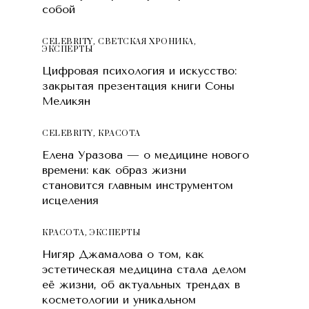
собой
CELEBRITY
,
СВЕТСКАЯ ХРОНИКА
,
ЭКСПЕРТЫ
Цифровая психология и искусство:
закрытая презентация книги Соны
Меликян
CELEBRITY
,
КРАСОТA
Елена Уразова — о медицине нового
времени: как образ жизни
становится главным инструментом
исцеления
КРАСОТA
,
ЭКСПЕРТЫ
Нигяр Джамалова о том, как
эстетическая медицина стала делом
её жизни, об актуальных трендах в
косметологии и уникальном