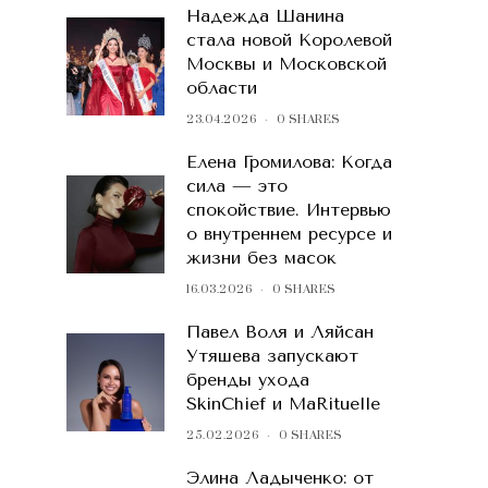
Надежда Шанина
стала новой Королевой
Москвы и Московской
области
23.04.2026
0 SHARES
Елена Громилова: Когда
сила — это
спокойствие. Интервью
о внутреннем ресурсе и
жизни без масок
16.03.2026
0 SHARES
Павел Воля и Ляйсан
Утяшева запускают
бренды ухода
SkinChief и MaRituelle
25.02.2026
0 SHARES
Элина Ладыченко: от