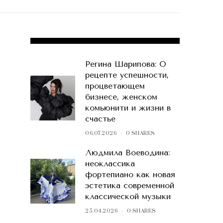
POPULAR POSTS
Регина Шарипова: О
рецепте успешности,
процветающем
бизнесе, женском
комьюнити и жизни в
счастье
06.07.2026
0 SHARES
Людмила Воеводина:
неоклассика
фортепиано как новая
эстетика современной
классической музыки
25.04.2026
0 SHARES