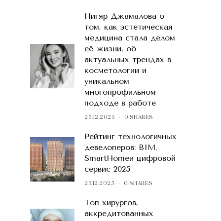
Нигяр Джамалова о
том, как эстетическая
медицина стала делом
её жизни, об
актуальных трендах в
косметологии и
уникальном
многопрофильном
подходе в работе
25.12.2025
0 SHARES
Рейтинг технологичных
девелоперов: BIM,
SmartHomeи цифровой
сервис 2025
23.12.2025
0 SHARES
Топ хирургов,
аккредитованных