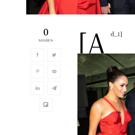
[a
0
d_1]
SHARES