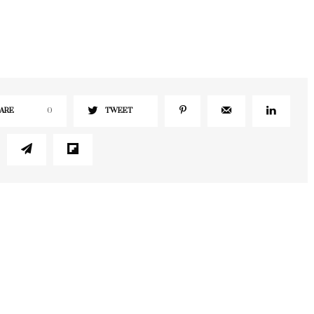
ARE
0
TWEET